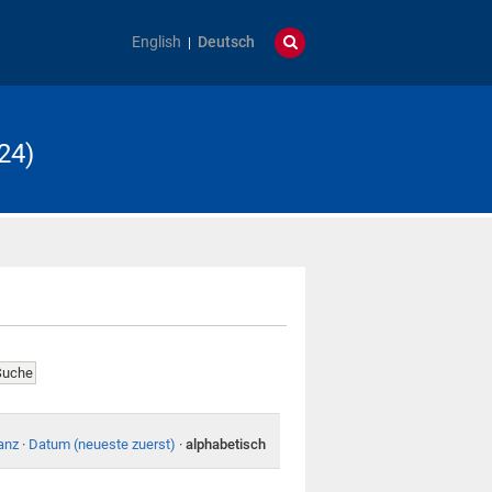
English
Deutsch
24)
anz
·
Datum (neueste zuerst)
·
alphabetisch