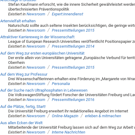
Stefan Kaufmann erforscht, wie die innere Sicherheit gewährleistet werde
übertechnisierten Präventionspolitik
/
Existiert in
Newsroom
Expert:innendienst
Artenvielfalt erhalten
Naturschutz sollte auch seltene Insekten berücksichtigen, die geringe wi
/
Existiert in
Newsroom
Pressemitteilungen 2015
Attraktiver Karriereweg in der Wissenschaft
League of European Research Universities veröffentlicht Positionspapier 
/
Existiert in
Newsroom
Pressemitteilungen 2014
Auf dem Weg zur ersten europäischen Universität
Der erste allein von Universitäten getragene „Europäische Verbund für ter
Oberrhein
/
Existiert in
Newsroom
Pressemitteilungen 2015
Auf dem Weg zur Professur
Drei Wissenschaftlerinnen erhalten eine Förderung im „Margarete von Wra
/
Existiert in
Newsroom
Personalia
Auf der Suche nach Ultraphosphaten in Lebewesen
Die VolkswagenStiftung fördert Forscher der Universitäten Freiburg und 
/
Existiert in
Newsroom
Pressemitteilungen 2016
Auf die Plätze, fertig, Start!
Die Universität Freiburg erweitert ihr redaktionelles Angebot im Internet
/
/
Existiert in
Newsroom
Online-Magazin
erleben & mitmachen
Aus allen Ecken der Welt
Mitarbeitende der Universität Freiburg lassen sich auf dem Weg zur Arbeit
/
Existiert in
Newsroom
Interne Nachrichten