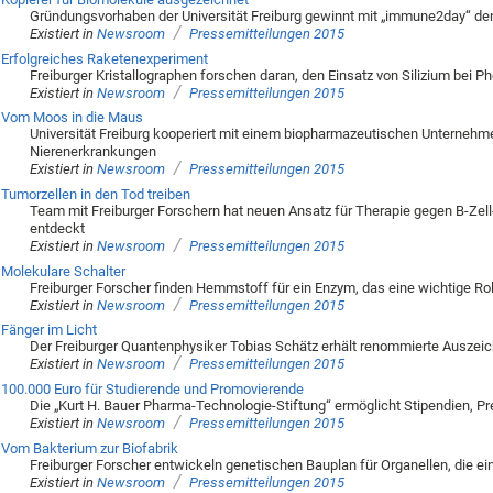
Gründungsvorhaben der Universität Freiburg gewinnt mit „immune2day“ de
/
Existiert in
Newsroom
Pressemitteilungen 2015
Erfolgreiches Raketenexperiment
Freiburger Kristallographen forschen daran, den Einsatz von Silizium bei P
/
Existiert in
Newsroom
Pressemitteilungen 2015
Vom Moos in die Maus
Universität Freiburg kooperiert mit einem biopharmazeutischen Unterneh
Nierenerkrankungen
/
Existiert in
Newsroom
Pressemitteilungen 2015
Tumorzellen in den Tod treiben
Team mit Freiburger Forschern hat neuen Ansatz für Therapie gegen B-Ze
entdeckt
/
Existiert in
Newsroom
Pressemitteilungen 2015
Molekulare Schalter
Freiburger Forscher finden Hemmstoff für ein Enzym, das eine wichtige Roll
/
Existiert in
Newsroom
Pressemitteilungen 2015
Fänger im Licht
Der Freiburger Quantenphysiker Tobias Schätz erhält renommierte Ausze
/
Existiert in
Newsroom
Pressemitteilungen 2015
100.000 Euro für Studierende und Promovierende
Die „Kurt H. Bauer Pharma-Technologie-Stiftung“ ermöglicht Stipendien, Pr
/
Existiert in
Newsroom
Pressemitteilungen 2015
Vom Bakterium zur Biofabrik
Freiburger Forscher entwickeln genetischen Bauplan für Organellen, die e
/
Existiert in
Newsroom
Pressemitteilungen 2015