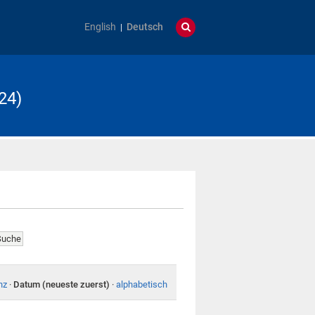
English
Deutsch
24)
nz
·
Datum (neueste zuerst)
·
alphabetisch