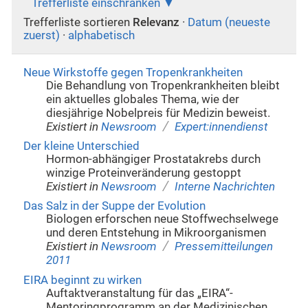
Trefferliste einschränken
Trefferliste sortieren
Relevanz
·
Datum (neueste
zuerst)
·
alphabetisch
Neue Wirkstoffe gegen Tropenkrankheiten
Die Behandlung von Tropenkrankheiten bleibt
ein aktuelles globales Thema, wie der
diesjährige Nobelpreis für Medizin beweist.
/
Existiert in
Newsroom
Expert:innendienst
Der kleine Unterschied
Hormon-abhängiger Prostatakrebs durch
winzige Proteinveränderung gestoppt
/
Existiert in
Newsroom
Interne Nachrichten
Das Salz in der Suppe der Evolution
Biologen erforschen neue Stoffwechselwege
und deren Entstehung in Mikroorganismen
/
Existiert in
Newsroom
Pressemitteilungen
2011
EIRA beginnt zu wirken
Auftaktveranstaltung für das „EIRA“-
Mentoringprogramm an der Medizinischen