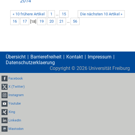
2014
« 10 frühere Artikel
1
...
15
Die nächsten 10 Artikel »
16
17
[
18
]
19
20
21
...
56
Übersicht
Barrierefreiheit
Kontakt
Impressum
Datenschutzerklaerung
Copyright ©
2026
Universität Freiburg
Facebook
X (Twitter)
Instagram
Youtube
Xing
LinkedIn
Mastodon