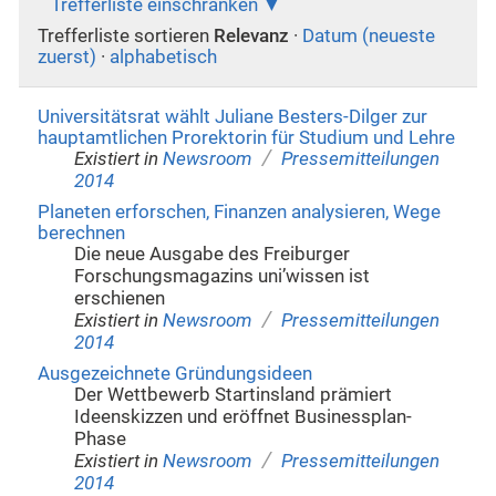
Trefferliste einschränken
Trefferliste sortieren
Relevanz
·
Datum (neueste
zuerst)
·
alphabetisch
Universitätsrat wählt Juliane Besters-Dilger zur
hauptamtlichen Prorektorin für Studium und Lehre
/
Existiert in
Newsroom
Pressemitteilungen
2014
Planeten erforschen, Finanzen analysieren, Wege
berechnen
Die neue Ausgabe des Freiburger
Forschungsmagazins uni’wissen ist
erschienen
/
Existiert in
Newsroom
Pressemitteilungen
2014
Ausgezeichnete Gründungsideen
Der Wettbewerb Startinsland prämiert
Ideenskizzen und eröffnet Businessplan-
Phase
/
Existiert in
Newsroom
Pressemitteilungen
2014