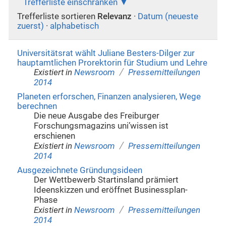
Trefferliste einschränken
Trefferliste sortieren
Relevanz
·
Datum (neueste
zuerst)
·
alphabetisch
Universitätsrat wählt Juliane Besters-Dilger zur
hauptamtlichen Prorektorin für Studium und Lehre
/
Existiert in
Newsroom
Pressemitteilungen
2014
Planeten erforschen, Finanzen analysieren, Wege
berechnen
Die neue Ausgabe des Freiburger
Forschungsmagazins uni’wissen ist
erschienen
/
Existiert in
Newsroom
Pressemitteilungen
2014
Ausgezeichnete Gründungsideen
Der Wettbewerb Startinsland prämiert
Ideenskizzen und eröffnet Businessplan-
Phase
/
Existiert in
Newsroom
Pressemitteilungen
2014