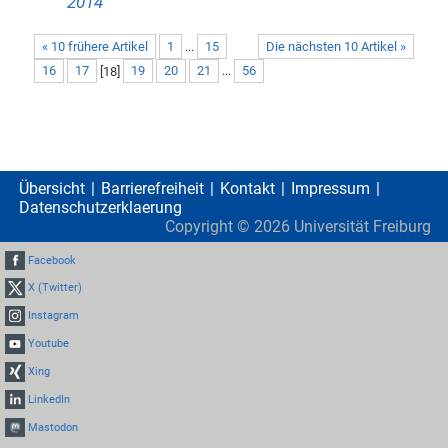
2014
« 10 frühere Artikel
1
...
15
Die nächsten 10 Artikel »
16
17
[
18
]
19
20
21
...
56
Übersicht
Barrierefreiheit
Kontakt
Impressum
Datenschutzerklaerung
Copyright ©
2026
Universität Freiburg
Facebook
X (Twitter)
Instagram
Youtube
Xing
LinkedIn
Mastodon