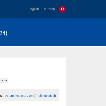
English
Deutsch
24)
nz
·
Datum (neueste zuerst)
·
alphabetisch