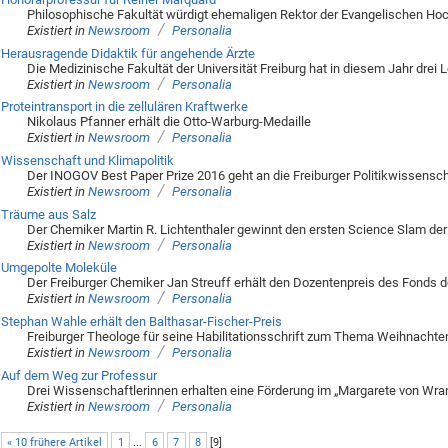
Philosophische Fakultät würdigt ehemaligen Rektor der Evangelischen Ho
/
Existiert in
Newsroom
Personalia
Herausragende Didaktik für angehende Ärzte
Die Medizinische Fakultät der Universität Freiburg hat in diesem Jahr drei
/
Existiert in
Newsroom
Personalia
Proteintransport in die zellulären Kraftwerke
Nikolaus Pfanner erhält die Otto-Warburg-Medaille
/
Existiert in
Newsroom
Personalia
Wissenschaft und Klimapolitik
Der INOGOV Best Paper Prize 2016 geht an die Freiburger Politikwissensch
/
Existiert in
Newsroom
Personalia
Träume aus Salz
Der Chemiker Martin R. Lichtenthaler gewinnt den ersten Science Slam de
/
Existiert in
Newsroom
Personalia
Umgepolte Moleküle
Der Freiburger Chemiker Jan Streuff erhält den Dozentenpreis des Fonds 
/
Existiert in
Newsroom
Personalia
Stephan Wahle erhält den Balthasar-Fischer-Preis
Freiburger Theologe für seine Habilitationsschrift zum Thema Weihnacht
/
Existiert in
Newsroom
Personalia
Auf dem Weg zur Professur
Drei Wissenschaftlerinnen erhalten eine Förderung im „Margarete von Wra
/
Existiert in
Newsroom
Personalia
« 10 frühere Artikel
1
...
6
7
8
[
9
]