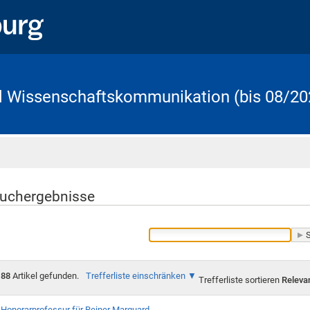
d Wissenschaftskommunikation (bis 08/20
Startseite
uchergebnisse
88
Artikel gefunden.
Trefferliste einschränken
Trefferliste sortieren
Releva
Honorarprofessur für Reiner Marquard