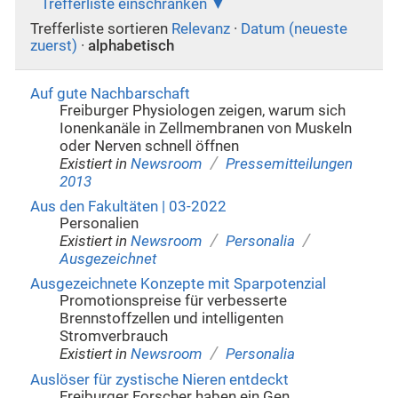
Trefferliste einschränken
Trefferliste sortieren
Relevanz
·
Datum (neueste
zuerst)
·
alphabetisch
Auf gute Nachbarschaft
Freiburger Physiologen zeigen, warum sich
Ionenkanäle in Zellmembranen von Muskeln
oder Nerven schnell öffnen
/
Existiert in
Newsroom
Pressemitteilungen
2013
Aus den Fakultäten | 03-2022
Personalien
/
/
Existiert in
Newsroom
Personalia
Ausgezeichnet
Ausgezeichnete Konzepte mit Sparpotenzial
Promotionspreise für verbesserte
Brennstoffzellen und intelligenten
Stromverbrauch
/
Existiert in
Newsroom
Personalia
Auslöser für zystische Nieren entdeckt
Freiburger Forscher haben ein Gen