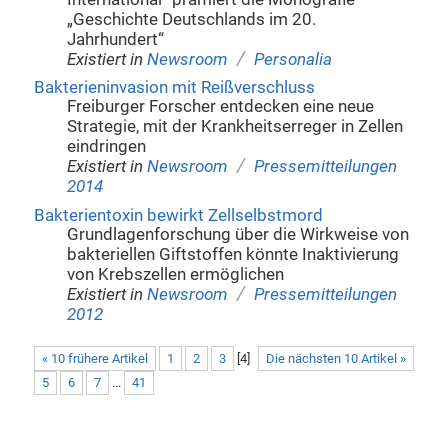
„Geschichte Deutschlands im 20.
Jahrhundert“
/
Existiert in
Newsroom
Personalia
Bakterieninvasion mit Reißverschluss
Freiburger Forscher entdecken eine neue
Strategie, mit der Krankheitserreger in Zellen
eindringen
/
Existiert in
Newsroom
Pressemitteilungen
2014
Bakterientoxin bewirkt Zellselbstmord
Grundlagenforschung über die Wirkweise von
bakteriellen Giftstoffen könnte Inaktivierung
von Krebszellen ermöglichen
/
Existiert in
Newsroom
Pressemitteilungen
2012
« 10 frühere Artikel
1
2
3
[
4
]
Die nächsten 10 Artikel »
5
6
7
...
41