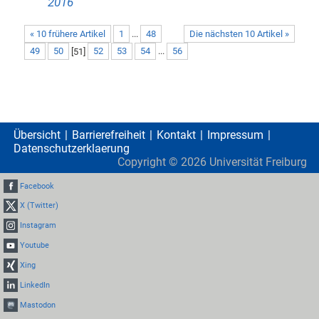
2016
« 10 frühere Artikel
1
...
48
Die nächsten 10 Artikel »
49
50
[
51
]
52
53
54
...
56
Übersicht
Barrierefreiheit
Kontakt
Impressum
Datenschutzerklaerung
Copyright ©
2026
Universität Freiburg
Facebook
X (Twitter)
Instagram
Youtube
Xing
LinkedIn
Mastodon