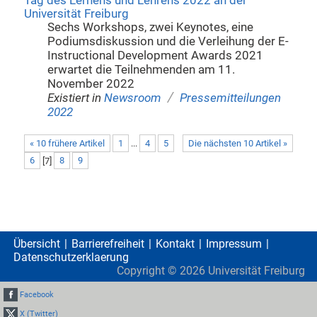
Tag des Lernens und Lehrens 2022 an der
Universität Freiburg
Sechs Workshops, zwei Keynotes, eine
Podiumsdiskussion und die Verleihung der E-
Instructional Development Awards 2021
erwartet die Teilnehmenden am 11.
November 2022
/
Existiert in
Newsroom
Pressemitteilungen
2022
« 10 frühere Artikel
1
...
4
5
Die nächsten 10 Artikel »
6
[
7
]
8
9
Übersicht
Barrierefreiheit
Kontakt
Impressum
Datenschutzerklaerung
Copyright ©
2026
Universität Freiburg
Facebook
X (Twitter)