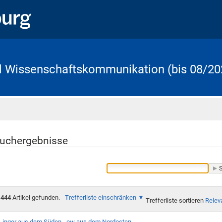
d Wissenschaftskommunikation (bis 08/20
Startseite
uchergebnisse
444
Artikel gefunden.
Trefferliste einschränken
Trefferliste sortieren
Relev
-inger aus dem Süden, -ow aus dem Nordosten