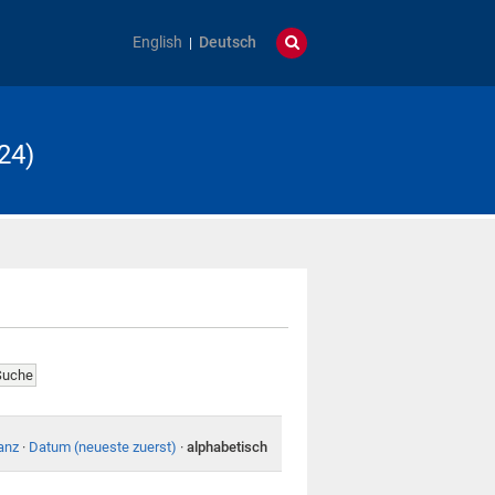
English
Deutsch
24)
anz
·
Datum (neueste zuerst)
·
alphabetisch