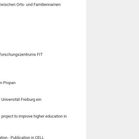
 zwischen Orts- und Familiennamen
lforschungszentrums FIT
on Propan
niversität Freiburg ein
 project to improve higher education in
on - Publication in CELL