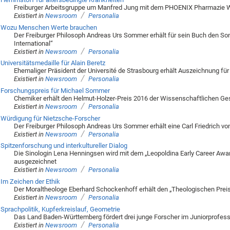
Freiburger Arbeitsgruppe um Manfred Jung mit dem PHOENIX Pharmazie 
/
Existiert in
Newsroom
Personalia
Wozu Menschen Werte brauchen
Der Freiburger Philosoph Andreas Urs Sommer erhält für sein Buch den S
International“
/
Existiert in
Newsroom
Personalia
Universitätsmedaille für Alain Beretz
Ehemaliger Präsident der Université de Strasbourg erhält Auszeichnung fü
/
Existiert in
Newsroom
Personalia
Forschungspreis für Michael Sommer
Chemiker erhält den Helmut-Holzer-Preis 2016 der Wissenschaftlichen Ges
/
Existiert in
Newsroom
Personalia
Würdigung für Nietzsche-Forscher
Der Freiburger Philosoph Andreas Urs Sommer erhält eine Carl Friedrich v
/
Existiert in
Newsroom
Personalia
Spitzenforschung und interkultureller Dialog
Die Sinologin Lena Henningsen wird mit dem „Leopoldina Early Career Aw
ausgezeichnet
/
Existiert in
Newsroom
Personalia
Im Zeichen der Ethik
Der Moraltheologe Eberhard Schockenhoff erhält den „Theologischen Pre
/
Existiert in
Newsroom
Personalia
Sprachpolitik, Kupferkreislauf, Geometrie
Das Land Baden-Württemberg fördert drei junge Forscher im Juniorprofe
/
Existiert in
Newsroom
Personalia