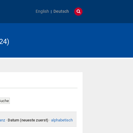
English
Deutsch
24)
anz
·
Datum (neueste zuerst)
·
alphabetisch