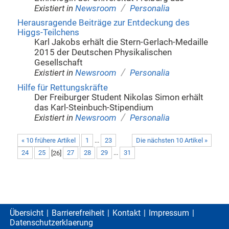
/
Existiert in
Newsroom
Personalia
Herausragende Beiträge zur Entdeckung des
Higgs-Teilchens
Karl Jakobs erhält die Stern-Gerlach-Medaille
2015 der Deutschen Physikalischen
Gesellschaft
/
Existiert in
Newsroom
Personalia
Hilfe für Rettungskräfte
Der Freiburger Student Nikolas Simon erhält
das Karl-Steinbuch-Stipendium
/
Existiert in
Newsroom
Personalia
« 10 frühere Artikel
1
...
23
Die nächsten 10 Artikel »
24
25
[
26
]
27
28
29
...
31
Übersicht
Barrierefreiheit
Kontakt
Impressum
Datenschutzerklaerung