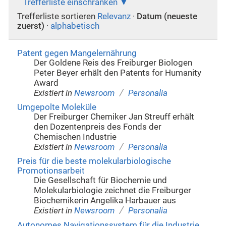
Trefferliste einschränken
Trefferliste sortieren
Relevanz
·
Datum (neueste
zuerst)
·
alphabetisch
Patent gegen Mangelernährung
Der Goldene Reis des Freiburger Biologen
Peter Beyer erhält den Patents for Humanity
Award
/
Existiert in
Newsroom
Personalia
Umgepolte Moleküle
Der Freiburger Chemiker Jan Streuff erhält
den Dozentenpreis des Fonds der
Chemischen Industrie
/
Existiert in
Newsroom
Personalia
Preis für die beste molekularbiologische
Promotionsarbeit
Die Gesellschaft für Biochemie und
Molekularbiologie zeichnet die Freiburger
Biochemikerin Angelika Harbauer aus
/
Existiert in
Newsroom
Personalia
Autonomes Navigationssystem für die Industrie