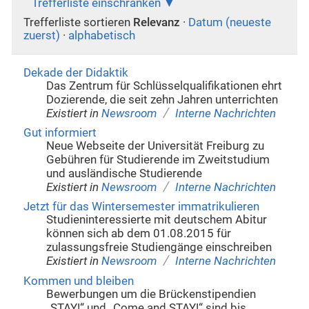
Trefferliste einschränken
Trefferliste sortieren
Relevanz
·
Datum (neueste
zuerst)
·
alphabetisch
Dekade der Didaktik
Das Zentrum für Schlüsselqualifikationen ehrt
Dozierende, die seit zehn Jahren unterrichten
/
Existiert in
Newsroom
Interne Nachrichten
Gut informiert
Neue Webseite der Universität Freiburg zu
Gebühren für Studierende im Zweitstudium
und ausländische Studierende
/
Existiert in
Newsroom
Interne Nachrichten
Jetzt für das Wintersemester immatrikulieren
Studieninteressierte mit deutschem Abitur
können sich ab dem 01.08.2015 für
zulassungsfreie Studiengänge einschreiben
/
Existiert in
Newsroom
Interne Nachrichten
Kommen und bleiben
Bewerbungen um die Brückenstipendien
„STAY!“ und „Come and STAY!“ sind bis