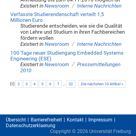
/
Existiert in
Newsroom
Interne Nachrichten
Verfasste Studierendenschaft verteilt 1,5
Millionen Euro
Studierende entscheiden, wie sie die Qualität
von Lehre und Studium in ihren Fachbereichen
fördern wollen
/
Existiert in
Newsroom
Interne Nachrichten
100 Tage neuer Studiengang Embedded Systems
Engineering (ESE)
/
Existiert in
Newsroom
Pressemitteilungen
2010
[
1
]
2
3
4
5
6
7
...
32
Die nächsten 10 Artikel »
Übersicht
Barrierefreiheit
Kontakt
Impressum
Datenschutzerklaerung
Copyright ©
2026
Universität Freiburg