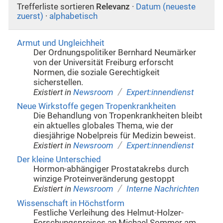
Trefferliste sortieren
Relevanz
·
Datum (neueste
zuerst)
·
alphabetisch
Armut und Ungleichheit
Der Ordnungspolitiker Bernhard Neumärker
von der Universität Freiburg erforscht
Normen, die soziale Gerechtigkeit
sicherstellen.
/
Existiert in
Newsroom
Expert:innendienst
Neue Wirkstoffe gegen Tropenkrankheiten
Die Behandlung von Tropenkrankheiten bleibt
ein aktuelles globales Thema, wie der
diesjährige Nobelpreis für Medizin beweist.
/
Existiert in
Newsroom
Expert:innendienst
Der kleine Unterschied
Hormon-abhängiger Prostatakrebs durch
winzige Proteinveränderung gestoppt
/
Existiert in
Newsroom
Interne Nachrichten
Wissenschaft in Höchstform
Festliche Verleihung des Helmut-Holzer-
Forschungspreises an Michael Sommer am