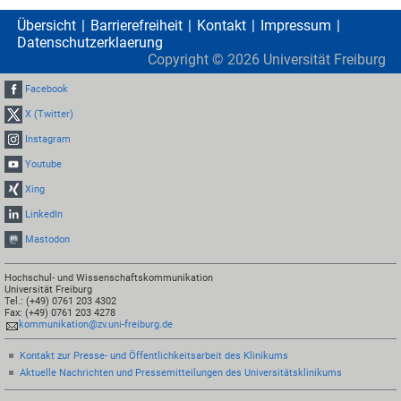
Übersicht
Barrierefreiheit
Kontakt
Impressum
Datenschutzerklaerung
Copyright ©
2026
Universität Freiburg
Facebook
X (Twitter)
Instagram
Youtube
Xing
LinkedIn
Mastodon
Hochschul- und Wissenschaftskommunikation
Universität Freiburg
Tel.: (+49) 0761 203 4302
Fax: (+49) 0761 203 4278
kommunikation@zv.uni-freiburg.de
Kontakt zur Presse- und Öffentlichkeitsarbeit des Klinikums
Aktuelle Nachrichten und Pressemitteilungen des Universitätsklinikums