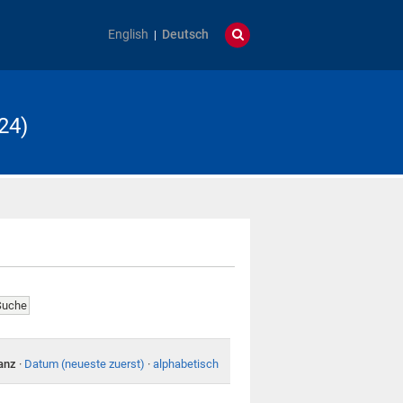
English
Deutsch
24)
anz
·
Datum (neueste zuerst)
·
alphabetisch