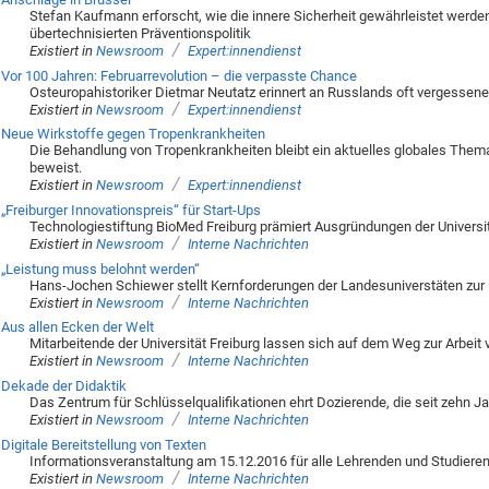
Stefan Kaufmann erforscht, wie die innere Sicherheit gewährleistet werde
übertechnisierten Präventionspolitik
/
Existiert in
Newsroom
Expert:innendienst
Vor 100 Jahren: Februarrevolution – die verpasste Chance
Osteuropahistoriker Dietmar Neutatz erinnert an Russlands oft vergessen
/
Existiert in
Newsroom
Expert:innendienst
Neue Wirkstoffe gegen Tropenkrankheiten
Die Behandlung von Tropenkrankheiten bleibt ein aktuelles globales Thema,
beweist.
/
Existiert in
Newsroom
Expert:innendienst
„Freiburger Innovationspreis“ für Start-Ups
Technologiestiftung BioMed Freiburg prämiert Ausgründungen der Universit
/
Existiert in
Newsroom
Interne Nachrichten
„Leistung muss belohnt werden“
Hans-Jochen Schiewer stellt Kernforderungen der Landesuniverstäten zur Fo
/
Existiert in
Newsroom
Interne Nachrichten
Aus allen Ecken der Welt
Mitarbeitende der Universität Freiburg lassen sich auf dem Weg zur Arbeit
/
Existiert in
Newsroom
Interne Nachrichten
Dekade der Didaktik
Das Zentrum für Schlüsselqualifikationen ehrt Dozierende, die seit zehn Ja
/
Existiert in
Newsroom
Interne Nachrichten
Digitale Bereitstellung von Texten
Informationsveranstaltung am 15.12.2016 für alle Lehrenden und Studierend
/
Existiert in
Newsroom
Interne Nachrichten