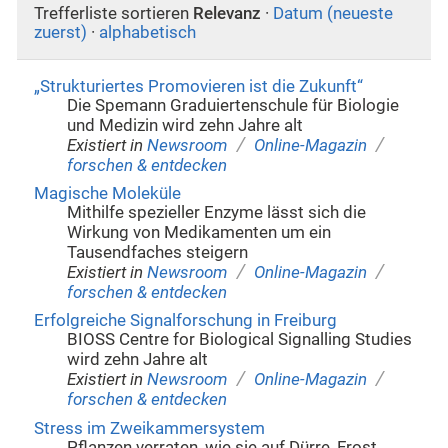
Trefferliste sortieren
Relevanz
·
Datum (neueste
zuerst)
·
alphabetisch
„Strukturiertes Promovieren ist die Zukunft“
Die Spemann Graduiertenschule für Biologie
und Medizin wird zehn Jahre alt
/
/
Existiert in
Newsroom
Online-Magazin
forschen & entdecken
Magische Moleküle
Mithilfe spezieller Enzyme lässt sich die
Wirkung von Medikamenten um ein
Tausendfaches steigern
/
/
Existiert in
Newsroom
Online-Magazin
forschen & entdecken
Erfolgreiche Signalforschung in Freiburg
BIOSS Centre for Biological Signalling Studies
wird zehn Jahre alt
/
/
Existiert in
Newsroom
Online-Magazin
forschen & entdecken
Stress im Zweikammersystem
Pflanzen verraten, wie sie auf Dürre, Frost