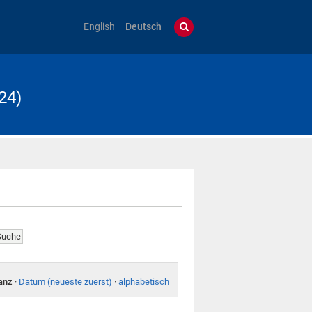
English
Deutsch
24)
anz
·
Datum (neueste zuerst)
·
alphabetisch