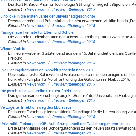
Die „Kurt H. Bauer Pharma-Technologie-Stiftung“ ermöglicht Stipendien, Pr
/
Existiert in
Newsroom
Pressemitteilungen 2015
Einblicke in die ersten Jahre der Universitätsgeschichte
Pressegespräch und Präsentation des neu erworbenen Matrikelbands „Frei
/
Existiert in
Newsroom
Pressemitteilungen 2015
Passgenaue Formate für Eltern und Schüler
Die Zentrale Studienberatung der Universität Freiburg startet zwei neue An
/
Existiert in
Newsroom
Pressemitteilungen 2015
Wiener Vorbild
Ein neu erworbener Statutenband aus dem 15. Jahrhundert dient als Quelle 
Freiburg
/
Existiert in
Newsroom
Pressemitteilungen 2015
Evaluierungskommission: Abschlussbericht noch 2015
Universitätsrektor Schiewer und Evaluierungskommission einigen sich bei
konkreten Fahrplan für Veröffentlichung der Gutachten im Herbst 2015.
/
Existiert in
Newsroom
Pressemitteilungen 2015
Die psychische Gesundheit im Beruf schützen
Das gemeinsame Forschungsprojekt „Resilire“ der Universitäten Freiburg u
/
Existiert in
Newsroom
Pressemitteilungen 2015
Verzögerter Infektionsweg des Ebolavirus
Freiburger Forschungsteam entdeckt Grundlage für die Untersuchung zur A
/
Existiert in
Newsroom
Pressemitteilungen 2015
Universität Freiburg begrüßt Aufklärungsarbeit der Evaluierungskommission
Erste Erkenntnisse des Sondergutachtens zu den neuen staatsanwaltscha
/
Existiert in
Newsroom
Pressemitteilungen 2015