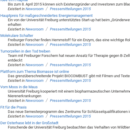
Bis zum 8. April 2015 können sich Existenzgründer und Investoren zum Bl
/
Existiert in
Newsroom
Pressemitteilungen 2015
Hauptpreis für maßgeschneidertes Energiemanagement
Ein von der Universität Freiburg unterstütztes Start-up hat beim „Gründerw
erhalten
/
Existiert in
Newsroom
Pressemitteilungen 2015
Molekulare Schalter
Freiburger Forscher finden Hemmstoff für ein Enzym, das eine wichtige Roll
/
Existiert in
Newsroom
Pressemitteilungen 2015
Tumorzellen in den Tod treiben
Team mit Freiburger Forschern hat neuen Ansatz für Therapie gegen B-Ze
entdeckt
/
Existiert in
Newsroom
Pressemitteilungen 2015
Plattform zum Thema Biomasse ist online
Das grenzüberschreitende Projekt BIOCOMBUST gibt mit Filmen und Texten
/
Existiert in
Newsroom
Pressemitteilungen 2015
Vom Moos in die Maus
Universität Freiburg kooperiert mit einem biopharmazeutischen Unterneh
Nierenerkrankungen
/
Existiert in
Newsroom
Pressemitteilungen 2015
Fit für die Praxis
Das neue Semesterprogramm des Zentrums für Schlüsselqualifikationen i
/
Existiert in
Newsroom
Pressemitteilungen 2015
Der Osterhase lebt in der Großstadt
Forschende der Universität Freiburg beobachten das Verhalten von Wildtie