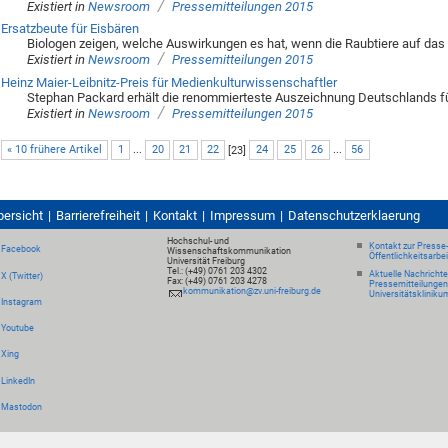
/
Existiert in
Newsroom
Pressemitteilungen 2015
Ersatzbeute für Eisbären
Biologen zeigen, welche Auswirkungen es hat, wenn die Raubtiere auf d
/
Existiert in
Newsroom
Pressemitteilungen 2015
Heinz Maier-Leibnitz-Preis für Medienkulturwissenschaftler
Stephan Packard erhält die renommierteste Auszeichnung Deutschlands 
/
Existiert in
Newsroom
Pressemitteilungen 2015
« 10 frühere Artikel
1
...
20
21
22
[
23
]
24
25
26
...
56
bersicht
Barrierefreiheit
Kontakt
Impressum
Datenschutzerklaerung
Hochschul- und
Kontakt zur Presse
Facebook
Wissenschaftskommunikation
Öffentlichkeitsarbe
Universität Freiburg
Tel.: (+49) 0761 203 4302
Aktuelle Nachricht
X (Twitter)
Fax: (+49) 0761 203 4278
Pressemitteilungen
kommunikation@zv.uni-freiburg.de
Universitätskliniku
Instagram
Youtube
Xing
LinkedIn
Mastodon