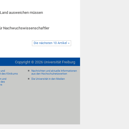
as Land ausweichen müssen
für Nachwuchswissenschaftler
Die nächsten 10 Artikel »
Copyright ©
2026
Universität Freiburg
- und
Nachrichten und aktuelle Informationen
it des Klinikums
aus den Hochschulnetzwerken
en und
Die Universität in den Medien
 des
ms