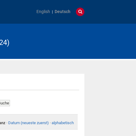
English
Deutsch
24)
anz
·
Datum (neueste zuerst)
·
alphabetisch