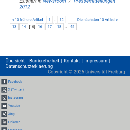
/
Existiert in
Newsroom
Pressemitteilungen
2012
« 10 frühere Artikel
1
...
12
Die nächsten 10 Artikel »
13
14
[
15
]
16
17
18
...
45
Übersicht
Barrierefreiheit
Kontakt
Impressum
Datenschutzerklaerung
Copyright ©
2026
Universität Freiburg
Facebook
X (Twitter)
Instagram
Youtube
Xing
LinkedIn