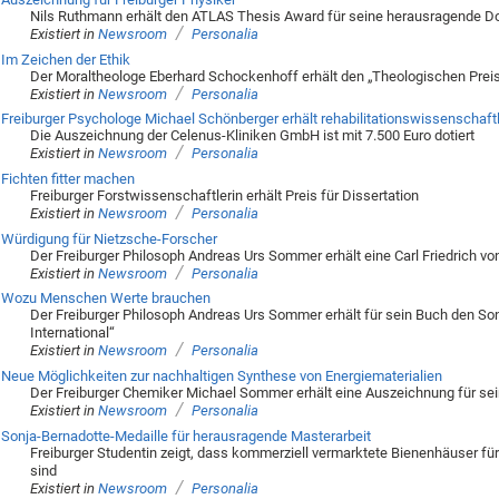
Nils Ruthmann erhält den ATLAS Thesis Award für seine herausragende Do
/
Existiert in
Newsroom
Personalia
Im Zeichen der Ethik
Der Moraltheologe Eberhard Schockenhoff erhält den „Theologischen Pre
/
Existiert in
Newsroom
Personalia
Freiburger Psychologe Michael Schönberger erhält rehabilitationswissenschaftl
Die Auszeichnung der Celenus-Kliniken GmbH ist mit 7.500 Euro dotiert
/
Existiert in
Newsroom
Personalia
Fichten fitter machen
Freiburger Forstwissenschaftlerin erhält Preis für Dissertation
/
Existiert in
Newsroom
Personalia
Würdigung für Nietzsche-Forscher
Der Freiburger Philosoph Andreas Urs Sommer erhält eine Carl Friedrich v
/
Existiert in
Newsroom
Personalia
Wozu Menschen Werte brauchen
Der Freiburger Philosoph Andreas Urs Sommer erhält für sein Buch den S
International“
/
Existiert in
Newsroom
Personalia
Neue Möglichkeiten zur nachhaltigen Synthese von Energiematerialien
Der Freiburger Chemiker Michael Sommer erhält eine Auszeichnung für sein
/
Existiert in
Newsroom
Personalia
Sonja-Bernadotte-Medaille für herausragende Masterarbeit
Freiburger Studentin zeigt, dass kommerziell vermarktete Bienenhäuser f
sind
/
Existiert in
Newsroom
Personalia