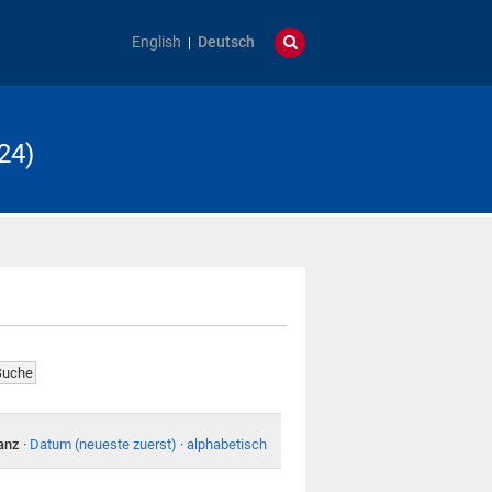
English
Deutsch
24)
anz
·
Datum (neueste zuerst)
·
alphabetisch