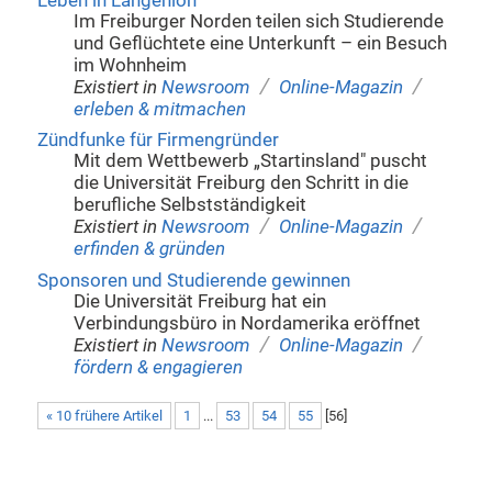
Leben in Längenloh
Im Freiburger Norden teilen sich Studierende
und Geflüchtete eine Unterkunft – ein Besuch
im Wohnheim
/
/
Existiert in
Newsroom
Online-Magazin
erleben & mitmachen
Zündfunke für Firmengründer
Mit dem Wettbewerb „Startinsland" puscht
die Universität Freiburg den Schritt in die
berufliche Selbstständigkeit
/
/
Existiert in
Newsroom
Online-Magazin
erfinden & gründen
Sponsoren und Studierende gewinnen
Die Universität Freiburg hat ein
Verbindungsbüro in Nordamerika eröffnet
/
/
Existiert in
Newsroom
Online-Magazin
fördern & engagieren
« 10 frühere Artikel
1
...
53
54
55
[
56
]