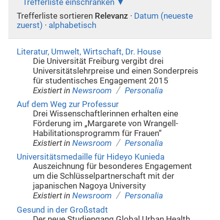
Trefferliste einschränken
Trefferliste sortieren
Relevanz
·
Datum (neueste
zuerst)
·
alphabetisch
Literatur, Umwelt, Wirtschaft, Dr. House
Die Universität Freiburg vergibt drei
Universitätslehrpreise und einen Sonderpreis
für studentisches Engagement 2015
/
Existiert in
Newsroom
Personalia
Auf dem Weg zur Professur
Drei Wissenschaftlerinnen erhalten eine
Förderung im „Margarete von Wrangell-
Habilitationsprogramm für Frauen“
/
Existiert in
Newsroom
Personalia
Universitätsmedaille für Hideyo Kunieda
Auszeichnung für besonderes Engagement
um die Schlüsselpartnerschaft mit der
japanischen Nagoya University
/
Existiert in
Newsroom
Personalia
Gesund in der Großstadt
Der neue Studiengang Global Urban Health