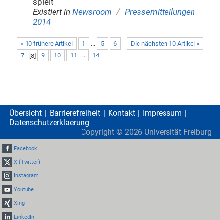
spielt
/
Existiert in
Newsroom
Pressemitteilungen
2014
« 10 frühere Artikel
1
...
5
6
Die nächsten 10 Artikel »
7
[
8
]
9
10
11
...
14
Übersicht
Barrierefreiheit
Kontakt
Impressum
Datenschutzerklaerung
Copyright ©
2026
Universität Freiburg
Facebook
X (Twitter)
Instagram
Youtube
Xing
LinkedIn