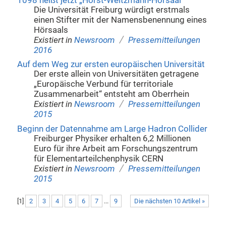
1098 heißt jetzt „Horst-Weitzmann-Hörsaal“
Die Universität Freiburg würdigt erstmals
einen Stifter mit der Namensbenennung eines
Hörsaals
/
Existiert in
Newsroom
Pressemitteilungen
2016
Auf dem Weg zur ersten europäischen Universität
Der erste allein von Universitäten getragene
„Europäische Verbund für territoriale
Zusammenarbeit“ entsteht am Oberrhein
/
Existiert in
Newsroom
Pressemitteilungen
2015
Beginn der Datennahme am Large Hadron Collider
Freiburger Physiker erhalten 6,2 Millionen
Euro für ihre Arbeit am Forschungszentrum
für Elementarteilchenphysik CERN
/
Existiert in
Newsroom
Pressemitteilungen
2015
[
1
]
2
3
4
5
6
7
...
9
Die nächsten 10 Artikel »