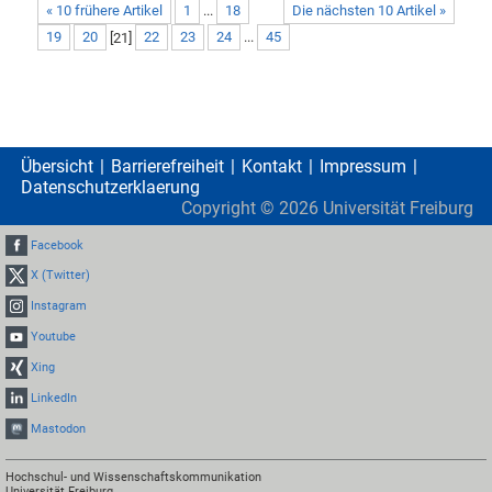
« 10 frühere Artikel
1
...
18
Die nächsten 10 Artikel »
19
20
[
21
]
22
23
24
...
45
Übersicht
Barrierefreiheit
Kontakt
Impressum
Datenschutzerklaerung
Copyright ©
2026
Universität Freiburg
Facebook
X (Twitter)
Instagram
Youtube
Xing
LinkedIn
Mastodon
Hochschul- und Wissenschaftskommunikation
Universität Freiburg