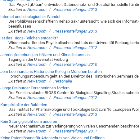
Das Projekt „iUrban“ entwickelt Datenschutz- und Geschäftsmodelle für di
/
Existiert in
Newsroom
Pressemitteilungen 2013
Internet und ideologischer Wandel
Die Politikwissenschaftlerin Rehab Sakr untersucht, wie sich die Informat
beeinflussen
/
Existiert in
Newsroom
Pressemitteilungen 2013
Ist das Higgs-Teilchen entdeckt?
Wissenschaftler des Physikalischen Instituts der Universität Freiburg beri
/
Existiert in
Newsroom
Pressemitteilungen 2012
Jahrringforschung an Hölzern und Klimadiskussion
Tagung an der Universität Freiburg
/
Existiert in
Newsroom
Pressemitteilungen 2010
Jörn Leonhard ans Historische Kolleg in München berufen
Forschungsstipendium geht an den Direktor des Historischen Seminars der 
/
Existiert in
Newsroom
Personalia
Junge Freiburger Forscherinnen fördern
Der Exzellenzcluster BIOSS Centre für Biological Signalling Studies schre
/
Existiert in
Newsroom
Pressemitteilungen 2012
Kampfstoffe der Bakterien
Das Institut für Pharmakologie und Toxikologie lädt zum 16. „European Wor
/
Existiert in
Newsroom
Pressemitteilungen 2013
Kein Strang gleicht dem anderen
Neuer Mechanismus zur Verlängerung von viralen Genomenden beschrieb
/
Existiert in
Newsroom
Pressemitteilungen 2011
Keine Patentlösung für Artenschutz von Walen und Delfinen