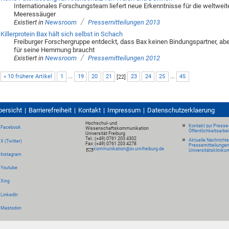
Internationales Forschungsteam liefert neue Erkenntnisse für die weltwei
Meeressäuger
/
Existiert in
Newsroom
Pressemitteilungen 2013
Killerprotein Bax hält sich selbst in Schach
Freiburger Forschergruppe entdeckt, dass Bax keinen Bindungspartner, ab
für seine Hemmung braucht
/
Existiert in
Newsroom
Pressemitteilungen 2012
« 10 frühere Artikel
1
...
19
20
21
[
22
]
23
24
25
...
45
bersicht
Barrierefreiheit
Kontakt
Impressum
Datenschutzerklaerung
Hochschul- und
Kontakt zur Presse
Facebook
Wissenschaftskommunikation
Öffentlichkeitsarbe
Universität Freiburg
Tel.: (+49) 0761 203 4302
Aktuelle Nachricht
X (Twitter)
Fax: (+49) 0761 203 4278
Pressemitteilungen
kommunikation@zv.uni-freiburg.de
Universitätskliniku
Instagram
Youtube
Xing
LinkedIn
Mastodon