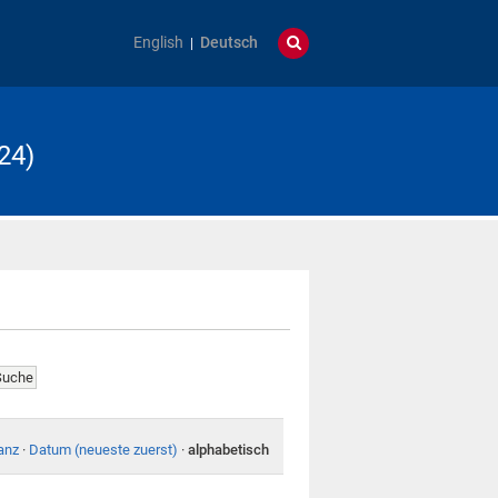
English
Deutsch
24)
anz
·
Datum (neueste zuerst)
·
alphabetisch