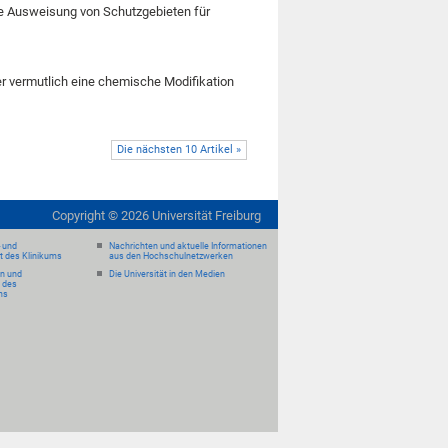
te Ausweisung von Schutzgebieten für
er vermutlich eine chemische Modifikation
Die nächsten 10 Artikel »
Copyright ©
2026
Universität Freiburg
- und
Nachrichten und aktuelle Informationen
it des Klinikums
aus den Hochschulnetzwerken
en und
Die Universität in den Medien
 des
ms