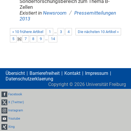
Sonderforschungsbereich zum Thema B-
Zellen
/
Existiert in
Newsroom
Pressemitteilungen
2013
« 10 frühere Artikel
1
...
3
4
Die nächsten 10 Artikel »
5
[
6
]
7
8
9
...
14
Übersicht
Barrierefreiheit
Kontakt
Impressum
Datenschutzerklaerung
Copyright ©
2026
Universität Freiburg
Facebook
X (Twitter)
Instagram
Youtube
Xing