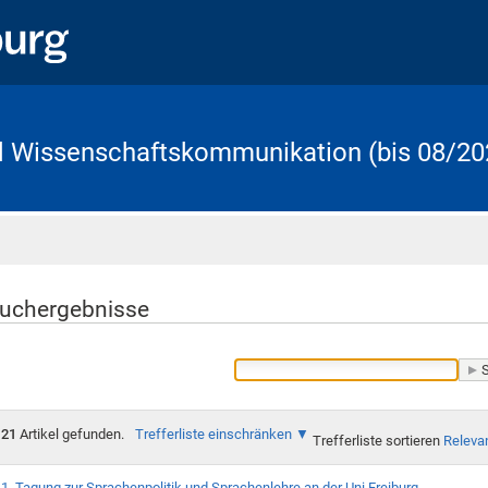
d Wissenschaftskommunikation (bis 08/20
Startseite
uchergebnisse
21
Artikel gefunden.
Trefferliste einschränken
Trefferliste sortieren
Releva
1. Tagung zur Sprachenpolitik und Sprachenlehre an der Uni Freiburg