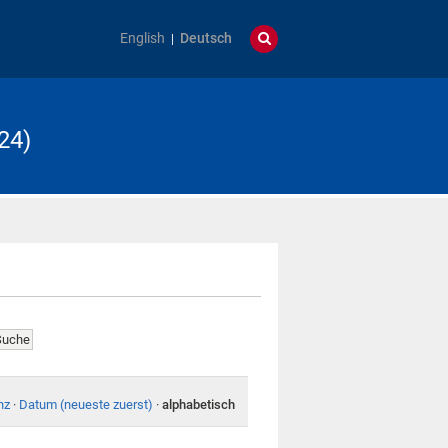
English
Deutsch
24)
nz
·
Datum (neueste zuerst)
·
alphabetisch