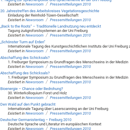
/
Existiert in
Newsroom
Pressemitteilungen 2010
20. Jahrestreffen des Arbeitskreises Vegetationsgeschichte
Einladung der Reinhold-Tüxen-Gesellschaft
/
Existiert in
Newsroom
Pressemitteilungen 2010
„Back to the Roots“ – Traditionelle Landnutzung neu entdeckt
Tagung zuAgroforstsystemen an der Uni Freiburg
/
Existiert in
Newsroom
Pressemitteilungen 2010
„Schönster Turm auf Erden“
Internationale Tagung des Kunstgeschichtlichen Instituts der Uni Freibur
/
Existiert in
Newsroom
Pressemitteilungen 2010
Abschaffung des Schicksals?
1. Freiburger Symposium zu Grundfragen des Menschseins in der Medizin
/
Existiert in
Newsroom
Pressemitteilungen 2010
Abschaffung des Schicksals?
1. Freiburger Symposium zu Grundfragen des Menschseins in der Medizin
/
Existiert in
Newsroom
Pressemitteilungen 2010
Bioenergie – Chance oder Bedrohung?
30. Winterkolloquium Forst und Holz
/
Existiert in
Newsroom
Pressemitteilungen 2010
Den Wald auf den Punkt gebracht
Internationale Tagung über Laserscanning an der Uni Freiburg
/
Existiert in
Newsroom
Pressemitteilungen 2010
Deutscher Germanistentag – Freiburg 2010
Deutsche Sprache und Literatur im europäischen Kontext
/
Existiert in
Newsroom
Pressemitteilungen 2010