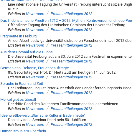
Eine internationale Tagung der Universität Freiburg untersucht soziale Ung
Kultur
/
Existiert in
Newsroom
Pressemitteilungen 2012
Das friderizianische Preußen 1712 – 2012: Mythen, Kontroversen und neue Per
Öffentliche Tagung des Historischen Seminars der Universität Freiburg
/
Existiert in
Newsroom
Pressemitteilungen 2012
Fragmente in Freiburg
An der Albert-Ludwigs-Universität diskutieren Forschende im Juli 2012 üb
/
Existiert in
Newsroom
Pressemitteilungen 2012
Aus dem Hörsaal auf die Bühne
Die Universität Freiburg lädt am 30. Juni 2012 zum Festival für experimente
/
Existiert in
Newsroom
Pressemitteilungen 2012
Germanistin, Dekanin, Frauenbeauftragte
85. Geburtstag von Prof. Dr. Herta Zutt am heutigen 14. Juni 2012
/
Existiert in
Newsroom
Pressemitteilungen 2012
Sprache in Raum und Zeit
Der Freiburger Linguist Peter Auer erhält den Landesforschungspreis Ba
/
Existiert in
Newsroom
Pressemitteilungen 2012
Merkel gibt es überall
Der dritte Band des Deutschen Familiennamenatlas ist erschienen
/
Existiert in
Newsroom
Pressemitteilungen 2012
Ideenwettbewerb „Slavische Kultur in Baden heute“
Das slavische Seminar feiert sein 50. Jubiläum
/
Existiert in
Newsroom
Pressemitteilungen 2012
Humanismus am Oberrhein