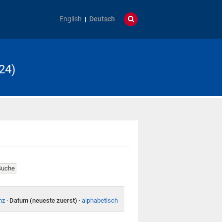
English
Deutsch
24)
nz
·
Datum (neueste zuerst)
·
alphabetisch