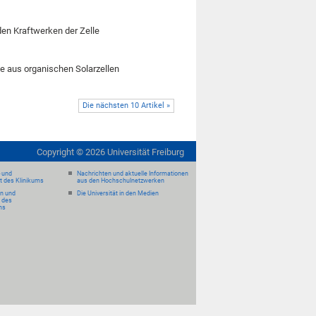
en Kraftwerken der Zelle
ule aus organischen Solarzellen
Die nächsten 10 Artikel »
Copyright ©
2026
Universität Freiburg
- und
Nachrichten und aktuelle Informationen
it des Klinikums
aus den Hochschulnetzwerken
en und
Die Universität in den Medien
 des
ms