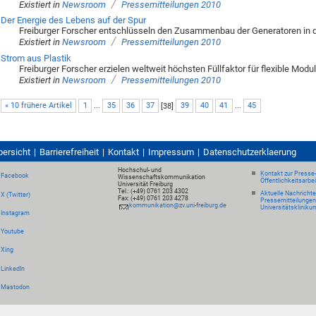
/
Existiert in
Newsroom
Pressemitteilungen 2010
Der Energie des Lebens auf der Spur
Freiburger Forscher entschlüsseln den Zusammenbau der Generatoren in d
/
Existiert in
Newsroom
Pressemitteilungen 2010
Strom aus Plastik
Freiburger Forscher erzielen weltweit höchsten Füllfaktor für flexible Mod
/
Existiert in
Newsroom
Pressemitteilungen 2010
« 10 frühere Artikel
1
...
35
36
37
[
38
]
39
40
41
...
45
bersicht
Barrierefreiheit
Kontakt
Impressum
Datenschutzerklaerung
Hochschul- und
Kontakt zur Presse
Facebook
Wissenschaftskommunikation
Öffentlichkeitsarbe
Universität Freiburg
Tel.: (+49) 0761 203 4302
Aktuelle Nachricht
X (Twitter)
Fax: (+49) 0761 203 4278
Pressemitteilungen
kommunikation@zv.uni-freiburg.de
Universitätskliniku
Instagram
Youtube
Xing
LinkedIn
Mastodon