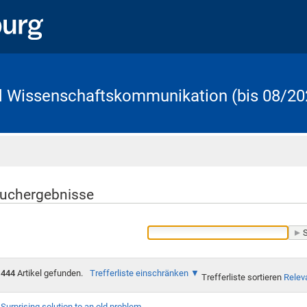
d Wissenschaftskommunikation (bis 08/20
Startseite
uchergebnisse
444
Artikel gefunden.
Trefferliste einschränken
Trefferliste sortieren
Relev
Surprising solution to an old problem