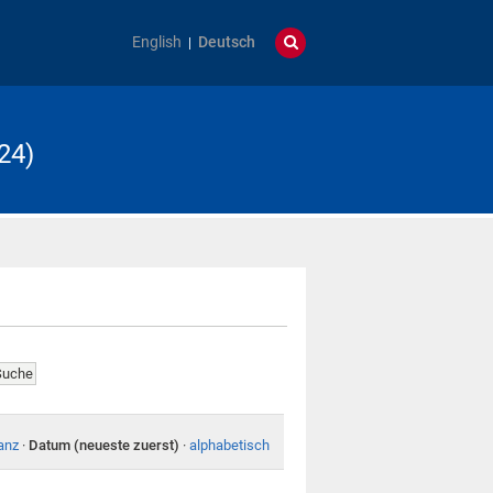
English
Deutsch
24)
anz
·
Datum (neueste zuerst)
·
alphabetisch