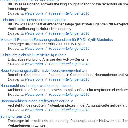
BIOSS researcher discovers the long sought ligand for the receptors on prec
Immunology
/
Existiert in
Newsroom
Pressemitteilungen 2010
Licht ins Dunkel unseres Immunsystems
BIOSS-Wissenschaftler entdecken lange gesuchten Liganden für Rezeptore
Veröffentlichung in Nature Immunology
/
Existiert in
Newsroom
Pressemitteilungen 2010
Microsoft-Research-Forschungsstipendium für PD Dr. Cyrill Stachniss
Freiburger Informatiker erhält 200.000 US-Dollar
/
Existiert in
Newsroom
Pressemitteilungen 2010
Es braucht nicht viel, um vielzellig zu sein
Entschlüsselung und Analyse des Volvox-Genoms
/
Existiert in
Newsroom
Pressemitteilungen 2010
Neue Forschungsplattform der Neurowissenschaften
Bernstein Center bündelt Forschung in Computational Neuroscience und N
/
Existiert in
Newsroom
Pressemitteilungen 2010
Nanomachines in the powerhouse of the cell
Architecture of the largest protein complex of cellular respiration elucidate
/
Existiert in
Newsroom
Pressemitteilungen 2010
Nanomaschinen in den Kraftwerken der Zelle
Architektur des größten Proteinkomplexes in der Atmungskette aufgeklärt
/
Existiert in
Newsroom
Pressemitteilungen 2010
Schneller zum Ziel
Freiburger Informatikerin beschleunigt Routenplanung in Netzwerken öffen
Verbindungen in Echtzeit