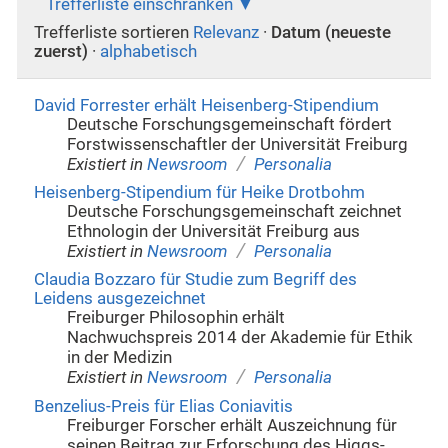
Trefferliste einschränken
Trefferliste sortieren
Relevanz
·
Datum (neueste
zuerst)
·
alphabetisch
David Forrester erhält Heisenberg-Stipendium
Deutsche Forschungsgemeinschaft fördert
Forstwissenschaftler der Universität Freiburg
/
Existiert in
Newsroom
Personalia
Heisenberg-Stipendium für Heike Drotbohm
Deutsche Forschungsgemeinschaft zeichnet
Ethnologin der Universität Freiburg aus
/
Existiert in
Newsroom
Personalia
Claudia Bozzaro für Studie zum Begriff des
Leidens ausgezeichnet
Freiburger Philosophin erhält
Nachwuchspreis 2014 der Akademie für Ethik
in der Medizin
/
Existiert in
Newsroom
Personalia
Benzelius-Preis für Elias Coniavitis
Freiburger Forscher erhält Auszeichnung für
seinen Beitrag zur Erforschung des Higgs-