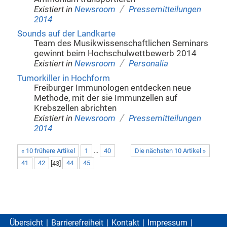
/
Existiert in
Newsroom
Pressemitteilungen
2014
Sounds auf der Landkarte
Team des Musikwissenschaftlichen Seminars
gewinnt beim Hochschulwettbewerb 2014
/
Existiert in
Newsroom
Personalia
Tumorkiller in Hochform
Freiburger Immunologen entdecken neue
Methode, mit der sie Immunzellen auf
Krebszellen abrichten
/
Existiert in
Newsroom
Pressemitteilungen
2014
« 10 frühere Artikel
1
...
40
Die nächsten 10 Artikel »
41
42
[
43
]
44
45
Übersicht
Barrierefreiheit
Kontakt
Impressum