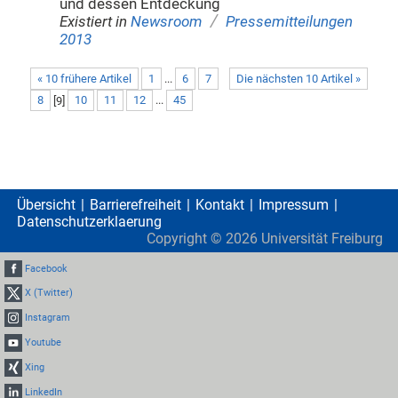
und dessen Entdeckung
/
Existiert in
Newsroom
Pressemitteilungen
2013
« 10 frühere Artikel
1
...
6
7
Die nächsten 10 Artikel »
8
[
9
]
10
11
12
...
45
Übersicht
Barrierefreiheit
Kontakt
Impressum
Datenschutzerklaerung
Copyright ©
2026
Universität Freiburg
Facebook
X (Twitter)
Instagram
Youtube
Xing
LinkedIn