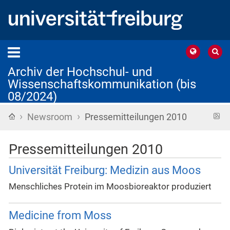
Archiv der Hochschul- und
Wissenschaftskommunikation (bis
08/2024)
›
›
Startseite
R
Newsroom
Pressemitteilungen 2010
F
Pressemitteilungen 2010
Universität Freiburg: Medizin aus Moos
Menschliches Protein im Moosbioreaktor produziert
Medicine from Moss