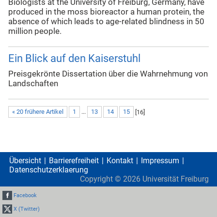
Biologists at the University of Freiburg, Germany, have
produced in the moss bioreactor a human protein, the
absence of which leads to age-related blindness in 50
million people.
Ein Blick auf den Kaiserstuhl
Preisgekrönte Dissertation über die Wahrnehmung von
Landschaften
« 20 frühere Artikel
1
...
13
14
15
[
16
]
Übersicht
Barrierefreiheit
Kontakt
Impressum
Datenschutzerklaerung
Copyright ©
2026
Universität Freiburg
Facebook
X (Twitter)