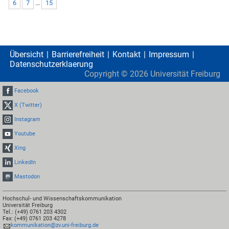
6
7
...
15
Übersicht
Barrierefreiheit
Kontakt
Impressum
Datenschutzerklaerung
Copyright ©
2026
Universität Freiburg
Facebook
X (Twitter)
Instagram
Youtube
Xing
LinkedIn
Mastodon
Hochschul- und Wissenschaftskommunikation
Universität Freiburg
Tel.: (+49) 0761 203 4302
Fax: (+49) 0761 203 4278
kommunikation@zv.uni-freiburg.de