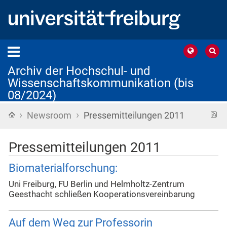
Archiv der Hochschul- und
Wissenschaftskommunikation (bis
08/2024)
›
›
Startseite
R
Newsroom
Pressemitteilungen 2011
F
Pressemitteilungen 2011
Biomaterialforschung:
Uni Freiburg, FU Berlin und Helmholtz-Zentrum
Geesthacht schließen Kooperationsvereinbarung
Auf dem Weg zur Professorin