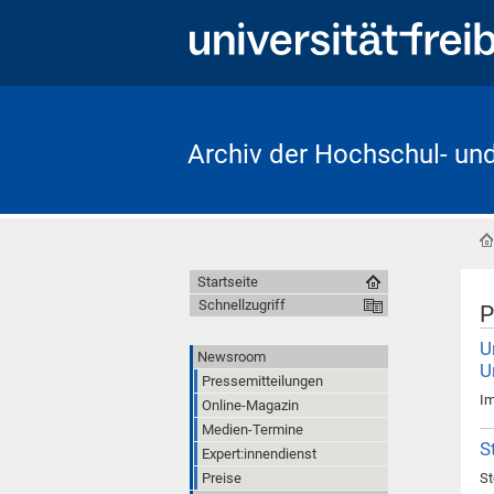
Archiv der Hochschul- un
Startseite
Schnellzugriff
P
U
Newsroom
U
Pressemitteilungen
Im
Online-Magazin
Medien-Termine
S
Expert:innendienst
Preise
St