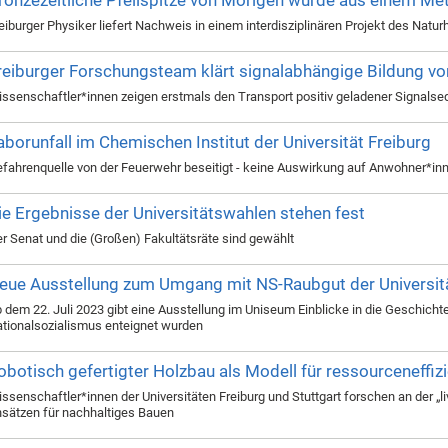
eiburger Physiker liefert Nachweis in einem interdisziplinären Projekt des Nat
reiburger Forschungsteam klärt signalabhängige Bildung vo
ssenschaftler*innen zeigen erstmals den Transport positiv geladener Signals
aborunfall im Chemischen Institut der Universität Freiburg
fahrenquelle von der Feuerwehr beseitigt - keine Auswirkung auf Anwohner*inn
ie Ergebnisse der Universitätswahlen stehen fest
r Senat und die (Großen) Fakultätsräte sind gewählt
eue Ausstellung zum Umgang mit NS-Raubgut der Universitä
 dem 22. Juli 2023 gibt eine Ausstellung im Uniseum Einblicke in die Geschichte
tionalsozialismus enteignet wurden
obotisch gefertigter Holzbau als Modell für ressourceneffiz
ssenschaftler*innen der Universitäten Freiburg und Stuttgart forschen an der „
sätzen für nachhaltiges Bauen