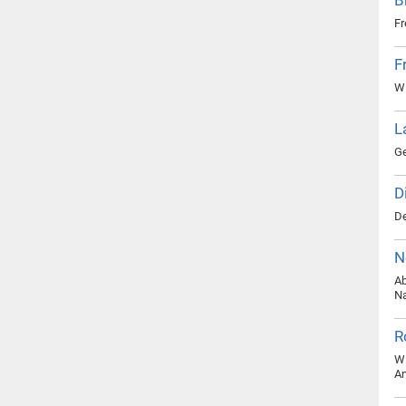
Fr
F
Wi
L
Ge
D
De
N
Ab
Na
R
Wi
An