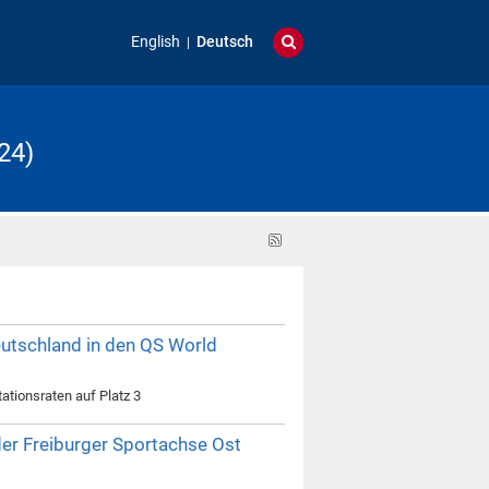
English
Deutsch
24)
RSS-
Feed
Deutschland in den QS World
tationsraten auf Platz 3
der Freiburger Sportachse Ost