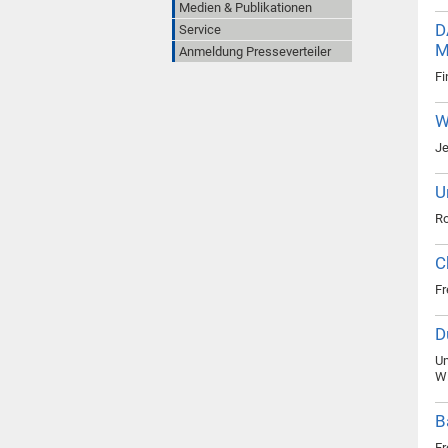
Medien & Publikationen
D
Service
M
Anmeldung Presseverteiler
Fi
W
Je
U
Ro
C
Fr
D
Um
Wi
B
Fr