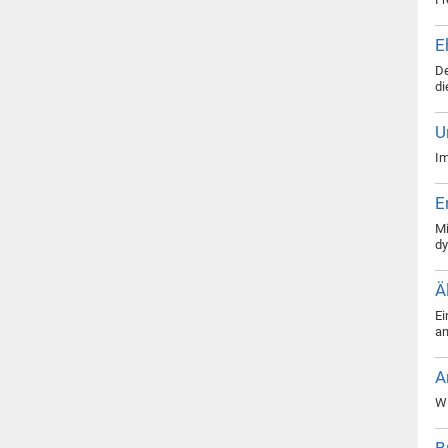
E
De
di
U
Im
E
Mi
dy
Ä
Ei
an
A
Wi
B