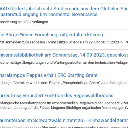
AAD fördert jährlich acht Studierende aus dem Globalen Süd
asterstudiengang Environmental Governance
nanzierung bis 2032 verlängert
ie Bürger*innen Forschung mitgestalten können
tzt anmelden zum sechsten Forum Citizen Science am 29. und 30.11.2023 in Fr
niversitätsbibliothek am Donnerstag, 14.09.2023, geschlos
utinemäßige Überprüfungen und Wartungsarbeiten an den technischen Anlage
haralampos Pappas erhält ERC Starting Grant
eiburger Chemiker wird in dem Projekt „PhosphotoSupraChem“ zu selbstorganis
ürrestress verändert Funktion des Regenwaldbodens
fangreiche Messkampagne im experimentellen Regenwald der Biosphäre 2 zeig
edervernässung auf die Flüsse biogener flüchtiger organischer Verbindungen 
aumsterben im Schwarzwald nimmt zu – Klimawandel zentra
eiburger Forstwissenschaftler analysieren in Langzeitstudie Auswirkungen von