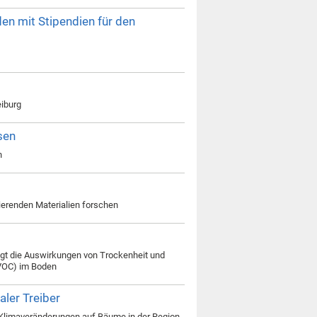
en mit Stipendien für den
eiburg
sen
n
ierenden Materialien forschen
t die Auswirkungen von Trockenheit und
(VOC) im Boden
ler Treiber
 Klimaveränderungen auf Bäume in der Region