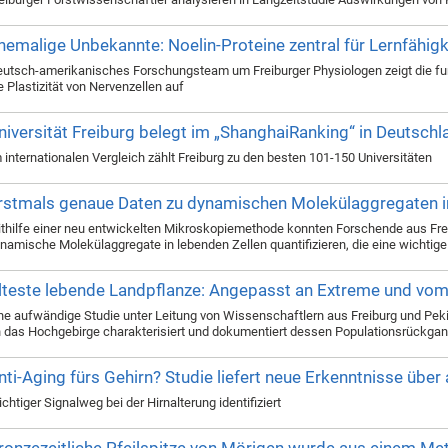
hemalige Unbekannte: Noelin-Proteine zentral für Lernfähigk
utsch-amerikanisches Forschungsteam um Freiburger Physiologen zeigt die fu
e Plastizität von Nervenzellen auf
niversität Freiburg belegt im „ShanghaiRanking“ in Deutschl
 internationalen Vergleich zählt Freiburg zu den besten 101-150 Universitäten
rstmals genaue Daten zu dynamischen Molekülaggregaten in
thilfe einer neu entwickelten Mikroskopiemethode konnten Forschende aus Fre
namische Molekülaggregate in lebenden Zellen quantifizieren, die eine wichtige 
lteste lebende Landpflanze: Angepasst an Extreme und vo
ne aufwändige Studie unter Leitung von Wissenschaftlern aus Freiburg und P
 das Hochgebirge charakterisiert und dokumentiert dessen Populationsrückgan
nti-Aging fürs Gehirn? Studie liefert neue Erkenntnisse übe
chtiger Signalweg bei der Hirnalterung identifiziert
ronzezeitliche Pfeilspitze von Mörigen wurde aus einem Mete