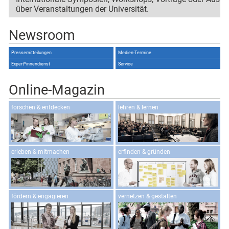
über Veranstaltungen der Universität.
Newsroom
Newsroom
Pressemitteilungen
Medien-Termine
Expert*innendienst
Service
Online-Magazin
forschen & entdecken
lehren & lernen
erleben & mitmachen
erfinden & gründen
fördern & engagieren
vernetzen & gestalten