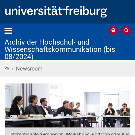
Archiv der Hochschul- und
Wissenschaftskommunikation (bis
08/2024)
›
Startseite
Newsroom
Internationale Symposien, Workshops, Vorträge oder Ausste