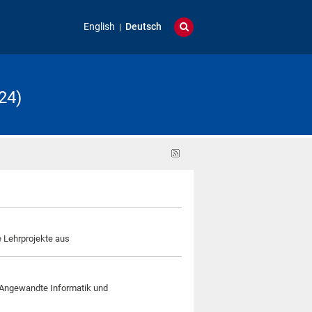
English
Deutsch
24)
RSS-
Feed
e Lehrprojekte aus
s Angewandte Informatik und