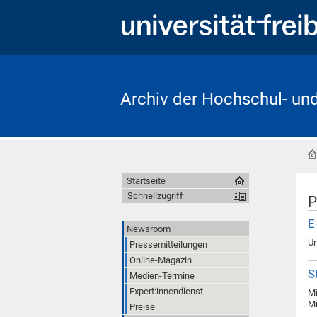
Archiv der Hochschul- un
Startseite
Schnellzugriff
P
E
Newsroom
Un
Pressemitteilungen
Online-Magazin
S
Medien-Termine
Expert:innendienst
Mi
Mi
Preise