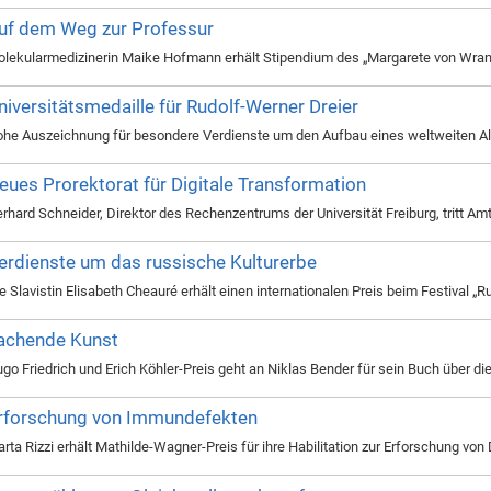
uf dem Weg zur Professur
lekularmedizinerin Maike Hofmann erhält Stipendium des „Margarete von Wrang
niversitätsmedaille für Rudolf-Werner Dreier
he Auszeichnung für besondere Verdienste um den Aufbau eines weltweiten 
eues Prorektorat für Digitale Transformation
rhard Schneider, Direktor des Rechenzentrums der Universität Freiburg, tritt 
erdienste um das russische Kulturerbe
e Slavistin Elisabeth Cheauré erhält einen internationalen Preis beim Festival 
achende Kunst
go Friedrich und Erich Köhler-Preis geht an Niklas Bender für sein Buch über d
rforschung von Immundefekten
rta Rizzi erhält Mathilde-Wagner-Preis für ihre Habilitation zur Erforschung vo