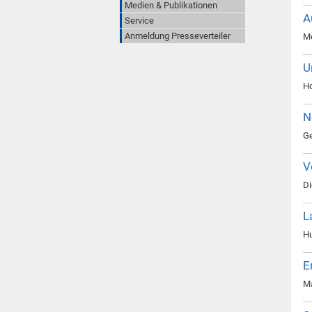
Medien & Publikationen
A
Service
Anmeldung Presseverteiler
Mo
U
Ho
N
Ge
V
Di
L
Hu
E
Ma