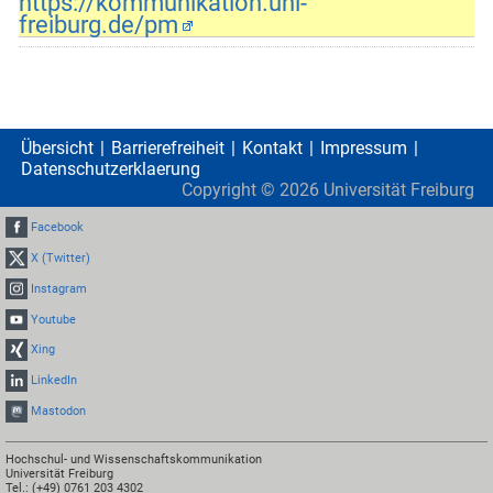
https://kommunikation.uni-
freiburg.de/pm
Übersicht
Barrierefreiheit
Kontakt
Impressum
Datenschutzerklaerung
Copyright ©
2026
Universität Freiburg
Facebook
X (Twitter)
Instagram
Youtube
Xing
LinkedIn
Mastodon
Hochschul- und Wissenschaftskommunikation
Universität Freiburg
Tel.: (+49) 0761 203 4302