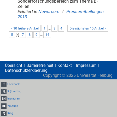
Sonderforschungsbereich zum Thema B-
Zellen
/
Existiert in
Newsroom
Pressemitteilungen
2013
« 10 frühere Artikel
1
...
3
4
Die nächsten 10 Artikel »
5
[
6
]
7
8
9
...
14
Übersicht
Barrierefreiheit
Kontakt
Impressum
Datenschutzerklaerung
Copyright ©
2026
Universität Freiburg
Facebook
X (Twitter)
Instagram
Youtube
Xing