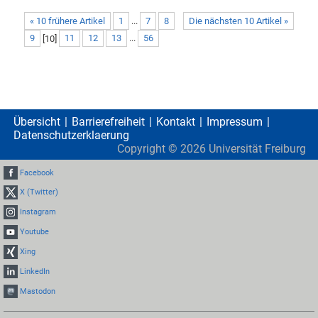
« 10 frühere Artikel
1
...
7
8
Die nächsten 10 Artikel »
9
[
10
]
11
12
13
...
56
Übersicht
Barrierefreiheit
Kontakt
Impressum
Datenschutzerklaerung
Copyright ©
2026
Universität Freiburg
Facebook
X (Twitter)
Instagram
Youtube
Xing
LinkedIn
Mastodon