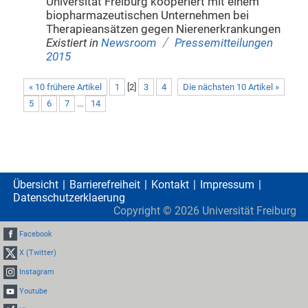
Universität Freiburg kooperiert mit einem
biopharmazeutischen Unternehmen bei
Therapieansätzen gegen Nierenerkrankungen
/
Existiert in
Newsroom
Pressemitteilungen
2015
« 10 frühere Artikel
1
[
2
]
3
4
Die nächsten 10 Artikel »
5
6
7
...
14
Übersicht
Barrierefreiheit
Kontakt
Impressum
Datenschutzerklaerung
Copyright ©
2026
Universität Freiburg
Facebook
X (Twitter)
Instagram
Youtube