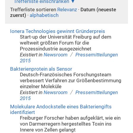
Trefferliste einschränken
Trefferliste sortieren
Relevanz
·
Datum (neueste
zuerst)
·
alphabetisch
Ionera Technologies gewinnt Gründerpreis
Start-up der Universität Freiburg auf dem
weltweit größten Forum für die
Prozessindustrie ausgezeichnet
/
Existiert in
Newsroom
Pressemitteilungen
2015
Bakterienprotein als Sensor
Deutsch-Französisches Forschungsteam
verbessert Verfahren zur Größenbestimmung
einzelner Moleküle
/
Existiert in
Newsroom
Pressemitteilungen
2015
Molekulare Andockstelle eines Bakteriengifts
identifiziert
Freiburger Forscher haben aufgeklärt, wie ein
von Darmerregern hergestelltes Toxin ins
Innere von Zellen gelangt