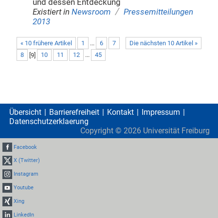
und dessen Entdeckung
/
Existiert in
Newsroom
Pressemitteilungen
2013
« 10 frühere Artikel
1
...
6
7
Die nächsten 10 Artikel »
8
[
9
]
10
11
12
...
45
Übersicht
Barrierefreiheit
Kontakt
Impressum
Datenschutzerklaerung
Copyright ©
2026
Universität Freiburg
Facebook
X (Twitter)
Instagram
Youtube
Xing
LinkedIn