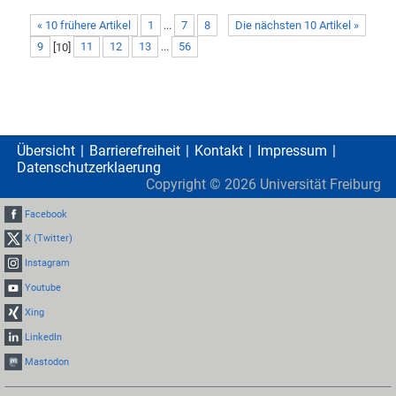
« 10 frühere Artikel
1
...
7
8
Die nächsten 10 Artikel »
9
[
10
]
11
12
13
...
56
Übersicht
Barrierefreiheit
Kontakt
Impressum
Datenschutzerklaerung
Copyright ©
2026
Universität Freiburg
Facebook
X (Twitter)
Instagram
Youtube
Xing
LinkedIn
Mastodon