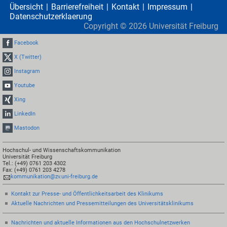
Übersicht
Barrierefreiheit
Kontakt
Impressum
Datenschutzerklaerung
Copyright ©
2026
Universität Freiburg
Facebook
X (Twitter)
Instagram
Youtube
Xing
LinkedIn
Mastodon
Hochschul- und Wissenschaftskommunikation
Universität Freiburg
Tel.: (+49) 0761 203 4302
Fax: (+49) 0761 203 4278
kommunikation@zv.uni-freiburg.de
Kontakt zur Presse- und Öffentlichkeitsarbeit des Klinikums
Aktuelle Nachrichten und Pressemitteilungen des Universitätsklinikums
Nachrichten und aktuelle Informationen aus den Hochschulnetzwerken