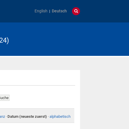
English
Deutsch
24)
anz
·
Datum (neueste zuerst)
·
alphabetisch