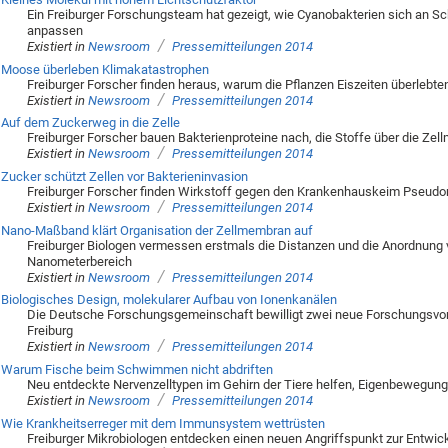
Ein Freiburger Forschungsteam hat gezeigt, wie Cyanobakterien sich an Sc
anpassen
/
Existiert in
Newsroom
Pressemitteilungen 2014
Moose überleben Klimakatastrophen
Freiburger Forscher finden heraus, warum die Pflanzen Eiszeiten überlebte
/
Existiert in
Newsroom
Pressemitteilungen 2014
Auf dem Zuckerweg in die Zelle
Freiburger Forscher bauen Bakterienproteine nach, die Stoffe über die Z
/
Existiert in
Newsroom
Pressemitteilungen 2014
Zucker schützt Zellen vor Bakterieninvasion
Freiburger Forscher finden Wirkstoff gegen den Krankenhauskeim Pseud
/
Existiert in
Newsroom
Pressemitteilungen 2014
Nano-Maßband klärt Organisation der Zellmembran auf
Freiburger Biologen vermessen erstmals die Distanzen und die Anordnun
Nanometerbereich
/
Existiert in
Newsroom
Pressemitteilungen 2014
Biologisches Design, molekularer Aufbau von Ionenkanälen
Die Deutsche Forschungsgemeinschaft bewilligt zwei neue Forschungsvorh
Freiburg
/
Existiert in
Newsroom
Pressemitteilungen 2014
Warum Fische beim Schwimmen nicht abdriften
Neu entdeckte Nervenzelltypen im Gehirn der Tiere helfen, Eigenbewegun
/
Existiert in
Newsroom
Pressemitteilungen 2014
Wie Krankheitserreger mit dem Immunsystem wettrüsten
Freiburger Mikrobiologen entdecken einen neuen Angriffspunkt zur Entwic