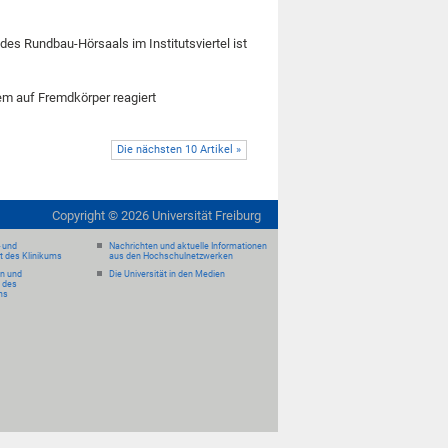
des Rundbau-Hörsaals im Institutsviertel ist
em auf Fremdkörper reagiert
Die nächsten 10 Artikel »
Copyright ©
2026
Universität Freiburg
- und
Nachrichten und aktuelle Informationen
it des Klinikums
aus den Hochschulnetzwerken
en und
Die Universität in den Medien
 des
ms