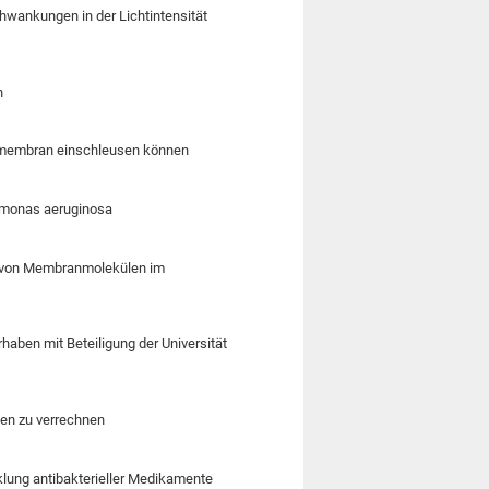
hwankungen in der Lichtintensität
n
ellmembran einschleusen können
omonas aeruginosa
g von Membranmolekülen im
aben mit Beteiligung der Universität
gen zu verrechnen
klung antibakterieller Medikamente