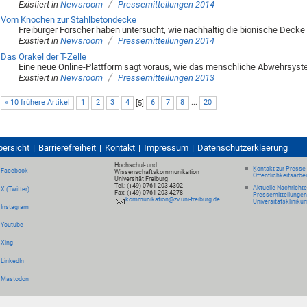
/
Existiert in
Newsroom
Pressemitteilungen 2014
Vom Knochen zur Stahlbetondecke
Freiburger Forscher haben untersucht, wie nachhaltig die bionische Decke 
/
Existiert in
Newsroom
Pressemitteilungen 2014
Das Orakel der T-Zelle
Eine neue Online-Plattform sagt voraus, wie das menschliche Abwehrsyst
/
Existiert in
Newsroom
Pressemitteilungen 2013
« 10 frühere Artikel
1
2
3
4
[
5
]
6
7
8
...
20
bersicht
Barrierefreiheit
Kontakt
Impressum
Datenschutzerklaerung
Hochschul- und
Kontakt zur Presse
Facebook
Wissenschaftskommunikation
Öffentlichkeitsarbe
Universität Freiburg
Tel.: (+49) 0761 203 4302
Aktuelle Nachricht
X (Twitter)
Fax: (+49) 0761 203 4278
Pressemitteilungen
kommunikation@zv.uni-freiburg.de
Universitätskliniku
Instagram
Youtube
Xing
LinkedIn
Mastodon