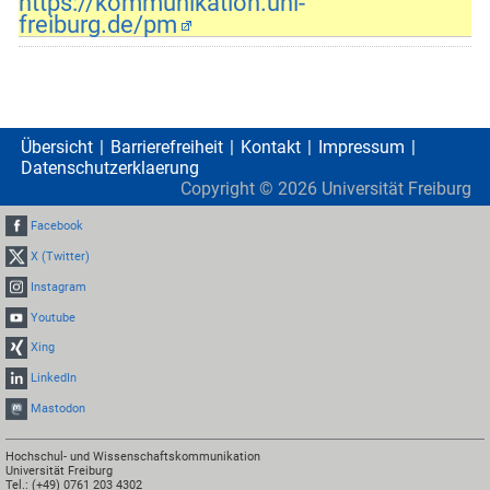
https://kommunikation.uni-
freiburg.de/pm
Übersicht
Barrierefreiheit
Kontakt
Impressum
Datenschutzerklaerung
Copyright ©
2026
Universität Freiburg
Facebook
X (Twitter)
Instagram
Youtube
Xing
LinkedIn
Mastodon
Hochschul- und Wissenschaftskommunikation
Universität Freiburg
Tel.: (+49) 0761 203 4302