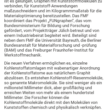
ist es gelungen, Graphen mit Kunststoffmolekülen zu
verbinden, für Kunststoff-Anwendungen
maßzuschneidern und im Kilogrammmaßstab für die
Materialoptimierung bereitzustellen. Das FMF
koordiniert das Projekt „FUNgraphen“, das vom
Bundesministerium für Bildung und Forschung
gefördert, vom Projektträger Jülich betreut und von
einem Industriebeirat begleitet wird. Beteiligt sind
neben dem FMF die Universität Bayreuth, die Berliner
Bundesanstalt für Materialforschung und -prüfung
(BAM) und das Freiburger Fraunhofer-Institut für
Werkstoffmechanik.
Die neuen Verfahren ermöglichen es, einzelne
Kohlenstoffatomlagen mit wabenartiger Anordnung
der Kohlenstoffatome aus natürlichem Graphit
abzulösen. Es entstehen Kohlenstoff-Riesenmoleküle,
so genannte Makromoleküle. Sie sind weniger als ein
millionstel Millimeter dick, aber großflächig und
erreichen Weiten von mehr als einem hundertstel
Millimeter. Die Forscher können die
Kohlenstoffmoleküle direkt mit den Molekülen von
Kunststoffen chemisch und physikalisch verknüpfen.