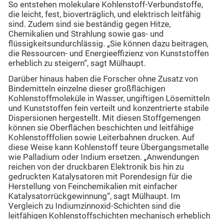
So entstehen molekulare Kohlenstoff-Verbundstoffe,
die leicht, fest, bioverträglich, und elektrisch leitfähig
sind. Zudem sind sie beständig gegen Hitze,
Chemikalien und Strahlung sowie gas- und
flüssigkeitsundurchlässig. „Sie können dazu beitragen,
die Ressourcen- und Energieeffizienz von Kunststoffen
erheblich zu steigern“, sagt Mülhaupt.
Darüber hinaus haben die Forscher ohne Zusatz von
Bindemitteln einzelne dieser großflächigen
Kohlenstoffmoleküle in Wasser, ungiftigen Lösemitteln
und Kunststoffen fein verteilt und konzentrierte stabile
Dispersionen hergestellt. Mit diesen Stoffgemengen
können sie Oberflächen beschichten und leitfähige
Kohlenstofffolien sowie Leiterbahnen drucken. Auf
diese Weise kann Kohlenstoff teure Übergangsmetalle
wie Palladium oder Indium ersetzen. „Anwendungen
reichen von der druckbaren Elektronik bis hin zu
gedruckten Katalysatoren mit Porendesign für die
Herstellung von Feinchemikalien mit einfacher
Katalysatorrückgewinnung“, sagt Mülhaupt. Im
Vergleich zu Indiumzinnoxid-Schichten sind die
leitfähigen Kohlenstoffschichten mechanisch erheblich