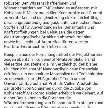
robuster. Den Wissenschaftlerinnen und
Wissenschaftlern am FMF gelang es außerdem, mit
Kohlenstoff-Makromolekülen Kunststoffe und Gummi
zu verstärken und sie gleichzeitig elektrisch leitfähig,
strahlungsbeständig und gasdichter zu machen. Diese
Stoffe sind für Anwendungen bei Benzintanks und
Kraftstoffleitungen, bei Gehäusen, die gegen
elektromagnetische Strahlung abgeschirmt sind,
sowie bei Leichtlauf-Autoreifen für reduzierten
Kraftstoffverbrauch von Interesse.
Beispiele aus der Forschungsarbeit der Projektpartner
zeigen ebenfalls: Kohlenstoff-Makromoleküle sind
vielseitige Bausteine, die im Vergleich zu den bisher
üblichen Kohlenstoff-Nanopartikeln neue Potenziale
eröffnen, um nachhaltige Materialien und Technologien
zu entwickeln. Im „FUNgraphen“-Team an der
Universität Bayreuth hat Prof. Dr.
Volker Altstädt
die
Zellgrößen von Schäumen durch die Zugabe von
Kohlenstoff-Makromolekülen erheblich verkleinert. Auf
dieser Basis können die Forscher die
Wärmedämmwirkung von Schaumstoffen steigern und
neue, hocheffiziente Dämmstoffe entwickeln. Der