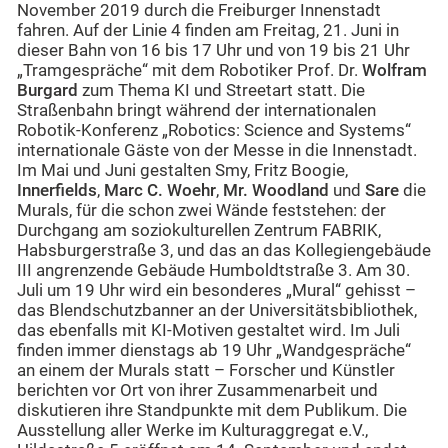
November 2019 durch die Freiburger Innenstadt
fahren. Auf der Linie 4 finden am Freitag, 21. Juni in
dieser Bahn von 16 bis 17 Uhr und von 19 bis 21 Uhr
„Tramgespräche“ mit dem Robotiker Prof. Dr.
Wolfram
Burgard
zum Thema KI und Streetart statt. Die
Straßenbahn bringt während der internationalen
Robotik-Konferenz „Robotics: Science and Systems“
internationale Gäste von der Messe in die Innenstadt.
Im Mai und Juni gestalten Smy, Fritz Boogie,
Innerfields
,
Marc C. Woehr
,
Mr. Woodland
und
Sare
die
Murals, für die schon zwei Wände feststehen: der
Durchgang am soziokulturellen Zentrum FABRIK,
Habsburgerstraße 3, und das an das Kollegiengebäude
III angrenzende Gebäude Humboldtstraße 3. Am 30.
Juli um 19 Uhr wird ein besonderes „Mural“ gehisst –
das Blendschutzbanner an der Universitätsbibliothek,
das ebenfalls mit KI-Motiven gestaltet wird. Im Juli
finden immer dienstags ab 19 Uhr „Wandgespräche“
an einem der Murals statt – Forscher und Künstler
berichten vor Ort von ihrer Zusammenarbeit und
diskutieren ihre Standpunkte mit dem Publikum. Die
Ausstellung aller Werke im Kulturaggregat e.V.,