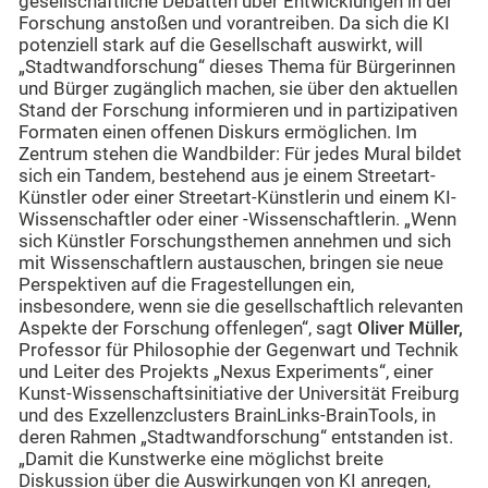
gesellschaftliche Debatten über Entwicklungen in der
Forschung anstoßen und vorantreiben. Da sich die KI
potenziell stark auf die Gesellschaft auswirkt, will
„Stadtwandforschung“ dieses Thema für Bürgerinnen
und Bürger zugänglich machen, sie über den aktuellen
Stand der Forschung informieren und in partizipativen
Formaten einen offenen Diskurs ermöglichen. Im
Zentrum stehen die Wandbilder: Für jedes Mural bildet
sich ein Tandem, bestehend aus je einem Streetart-
Künstler oder einer Streetart-Künstlerin und einem KI-
Wissenschaftler oder einer -Wissenschaftlerin. „Wenn
sich Künstler Forschungsthemen annehmen und sich
mit Wissenschaftlern austauschen, bringen sie neue
Perspektiven auf die Fragestellungen ein,
insbesondere, wenn sie die gesellschaftlich relevanten
Aspekte der Forschung offenlegen“, sagt
Oliver Müller,
Professor für Philosophie der Gegenwart und Technik
und Leiter des Projekts „Nexus Experiments“, einer
Kunst-Wissenschaftsinitiative der Universität Freiburg
und des Exzellenzclusters BrainLinks-BrainTools, in
deren Rahmen „Stadtwandforschung“ entstanden ist.
„Damit die Kunstwerke eine möglichst breite
Diskussion über die Auswirkungen von KI anregen,