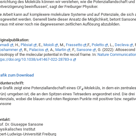
srichtung des Moleküls können wir verstehen, wie die Potenziallandschaft und 
itverzögerung beeinflussen", sagt der Freiburger Physiker.
e Arbeit kann auf komplexere molekulare Systeme und auf Potenziale, die sich a
sgeweitet werden. Generell biete dieser Ansatz die Möglichkeit, betont Sanson
raus mit einer noch nie dagewesenen zeitlichen Auflösung abzubilden.
iginalpublikation:
hmadi
, H.,
Plésiat
, E.,
Moioli
, M.,
Frassetto
,F.,
Poletto
, L.,
Decleva
, 
oshammer
, R.,
Palacios
, A.,
Martin
, F.,
Sansone
, G. (2022): Attosecond
isotropy of the molecular potential in the recoil frame. In:
Nature Communicatio
tps://doi.org/10.1038/s41467-022-28783-x
rafik zum Download
ldunterschrift:
e Grafik zeigt eine Potenziallandschaft eines CF
-Moleküls, in dem ein zentrale
4
rün) umgeben ist, die an den Spitzen eines Tetraeders angeordnet sind. Die drei
tenzials, wobei die blauen und roten Regionen Punkte mit positiver bzw. negative
ansone
ntakt:
of. Dr. Giuseppe Sansone
ysikalisches Institut
bert-Ludwigs-Universität Freiburg