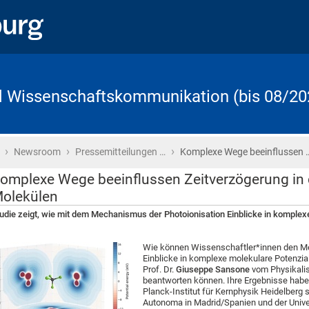
d Wissenschaftskommunikation (bis 08/20
›
›
›
Startseite
Newsroom
Pressemitteilungen …
Komplexe Wege beeinflussen 
omplexe Wege beeinflussen Zeitverzögerung in d
olekülen
udie zeigt, wie mit dem Mechanismus der Photoionisation Einblicke in kompl
Wie können Wissenschaftler*innen den Me
Einblicke in komplexe molekulare Potenzi
Prof. Dr.
Giuseppe Sansone
vom Physikalisc
beantworten können. Ihre Ergebnisse habe
Planck-Institut für Kernphysik Heidelberg
Autonoma in Madrid/Spanien und der Universi