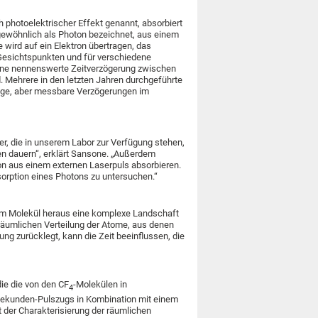
 photoelektrischer Effekt genannt, absorbiert
 gewöhnlich als Photon bezeichnet, aus einem
e wird auf ein Elektron übertragen, das
 Gesichtspunkten und für verschiedene
eine nennenswerte Zeitverzögerung zwischen
. Mehrere in den letzten Jahren durchgeführte
ige, aber messbare Verzögerungen im
er, die in unserem Labor zur Verfügung stehen,
en dauern“, erklärt Sansone. „Außerdem
on aus einem externen Laserpuls absorbieren.
orption eines Photons zu untersuchen.“
em Molekül heraus eine komplexe Landschaft
r räumlichen Verteilung der Atome, aus denen
g zurücklegt, kann die Zeit beeinflussen, die
e die von den CF
-Molekülen in
4
osekunden-Pulszugs in Kombination mit einem
t der Charakterisierung der räumlichen