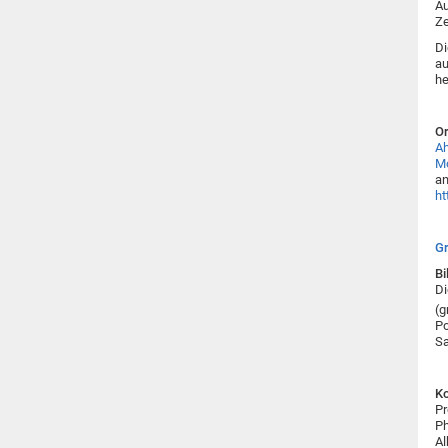
Au
Ze
Di
au
he
Or
A
M
an
ht
G
Bi
Di
(g
Po
S
Ko
Pr
Ph
Al