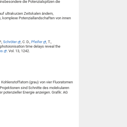
insbesondere die Potenzialspitzen die
uf ultrakurzen Zeitskalen ändern,
e, komplexe Potenziallandschaften von innen
P.,
Schröter
, C. D.,
Pfeifer
, T.,
 photoionisation time delays reveal the
ns
. Vol. 13, 1242.
s Kohlenstoffatom (grau) von vier Fluoratomen
 Projektionen sind Schnitte des molekularen
r potenzieller Energie anzeigen. Grafik: AG