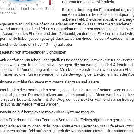
Communications veröffentlicht.
ldunterschrift siehe unten. Grafik:
Bei dem Ursprung der Photoionisation, auch
G Sansone
ein Atom oder ein Molekül ein Lichtquant,
äußeren Feld. Die dabei absorbierte Energi
eigesetzt wird und ein einfach geladenes Ion zurücklässt. Unter verschiedenen
wendungen kann der Effekt als unmittelbar angesehen werden, es gibt also k
r Absorption des Photons und dem Zeitpunkt, zu dem das Elektron emittiert wird
perimente haben jedoch gezeigt, dass zwischen diesen beiden Prozessen winz
-18
tosekundenbereich (1 as=10
s) auftreten.
zeugung von attosekunden Lichtblitzen
ank der fortschrittlichen Laserquellen und der speziell entwickelten Spektromet
nnen wir extrem kurze Lichtblitze erzeugen, die nur wenige hundert Attosekund
nnen wir die Ausrichtung einfacher Moleküle rekonstruieren, wenn sie ein Phot
r haben solche Pulse verwendet, um die Bewegung der Elektronen nach der Abs
ektrone durchlaufen Wege mit Potenzialspitzen und -tälern
bei fanden die Forschenden heraus, dass das Elektron auf seinem Weg aus d
rchläuft, die von Potenzialspitzen und -tälern geprägt ist. Diese werden von de
s System besteht, bestimmt. Der Weg, den das Elektron während seiner Bewegun
 braucht, um wieder frei zu werden.
sweitung auf komplexere molekulare Systeme möglich
 dem Experiment hat das Team um Sansone die Zeitverzögerungen gemessen, di
rschiedenen räumlichen Richtungen emittierten Elektronen mit Hilfe eines Att
trakurzen Infrarotfeld aufholen. „Durch die Kombination dieser Informationen mi