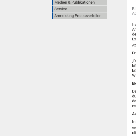
Medien & Publikationen
Bi
Service
A
Anmeldung Presseverteiler
fr
An
de
Ex
At
Er
„D
kö
kö
Wi
El
Da
du
da
es
Au
In
ve
ul