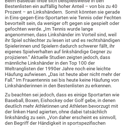
Beim Baseball finde sich beispielsweise in den
Bestenlisten ein auffällig hoher Anteil – von bis zu 40
Prozent – an Linkshändern. Somit könnten sie gerade
in Eins-gegen-Eins-Sportarten wie Tennis oder Fechten
bevorteilt sein, da weniger oft gegen sie gespielt oder
gefochten werde. „Im Tennis wurde lange
angenommen, dass Linkshänder im Vorteil sind, weil
ihr Spiel schlechter zu lesen ist und es rechtshändigen
Spielerinnen und Spielern dadurch schwerer fällt, ihr
eigenes Spielverhalten auf linkshändige Gegner zu
projizieren.“ Aktuelle Studien zeigten jedoch, dass
männliche Linkshänder in den Top 100 der
Weltranglisten der 1990er Jahre noch eine leichte
Häufung aufwiesen. „Das ist heute aber nicht mehr der
Fall.“ Im Frauentennis sei bis heute keine Häufung von
Linkshänderinnen in den Bestenlisten zu erkennen.
Zu beachten sei jedoch, dass es einige Sportarten wie
Baseball, Boxen, Eishockey oder Golf gebe, in denen
deutlich mehr Athletinnen und Athleten bevorzugt mit
der linken Hand agierten, ohne dabei tatsächlich
linkshändig zu sein. „Von daher erscheint es sinnvoll,
den Begriff der Händigkeit in sportspezifischen