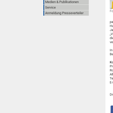
Medien & Publikationen
Service
Fo
Anmeldung Presseverteiler
pa
Ha
Ja
„V
di
ve
In
Be
Ko
Pr
R
Al
Te
E-
Dr