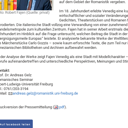
auf dem Gebiet der Romanistik vergeben.
Im 18. Jahrhundert erlebte Venedig eine kul
to: Robert Fajen (Quelle: privat)
wirtschaftlicher und sozialer Veränderung
Gedichten, Theaterstücken und Romanen fes
rodierten. Die italienische Stadt vollzog eine Verwandlung von einer zunehmen
ndelsmetropole zum kulturellen Zentrum. Fajen hat in seiner Arbeit erstmals di
hrhundert im Hinblick auf die Frage untersucht, welchen Beitrag die Stadt in d
ergnügungsmeile Europas“ leistete. Er analysierte bekannte Werke der Weltlite
e Märchenstücke Carlo Gozzis – sowie kaum erforschte Texte, die zum Teil nur i
nezianischen Bibliotheken und Archiven aufbewahrt werden.
 der Analyse der Werke zeigt Fajen Venedig als eine Stadt mit Modellcharakter 
rufe aufeinandertreffen und unterschiedliche Perspektiven, Meinungen und S
ntakt:
of. Dr. Andreas Gelz
omanisches Seminar
bert-Ludwigs-Universität Freiburg
l.: 0761/203-3194
Mail:
andreas.gelz@romanistik.uni-freiburg.de
uckversion der Pressemitteilung (
pdf
).