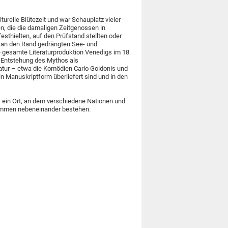
turelle Blütezeit und war Schauplatz vieler
en, die die damaligen Zeitgenossen in
thielten, auf den Prüfstand stellten oder
d an den Rand gedrängten See- und
e gesamte Literaturproduktion Venedigs im 18.
er Entstehung des Mythos als
ratur – etwa die Komödien Carlo Goldonis und
n Manuskriptform überliefert sind und in den
– ein Ort, an dem verschiedene Nationen und
timmen nebeneinander bestehen.